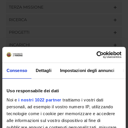
TERZA MISSIONE
RICERCA
PROGETTI
INCARICHI
Consenso
Dettagli
Impostazioni degli annunci
In
ORGANIZZAZIONE
GOVERNANCE
Uso responsabile dei dati
Noi e
i nostri 1022 partner
trattiamo i vostri dati
COMMISSIONI
personali, ad esempio il vostro numero IP, utilizzando
UFFICI E STRUTTURE DI SERVIZIO
tecnologie come i cookie per memorizzare e accedere
alle informazioni sul vostro dispositivo al fine di
SERVIZI DI SEGRETERIA STUDENTI
pubblicare annunci e contenuti personalizzati, misurare