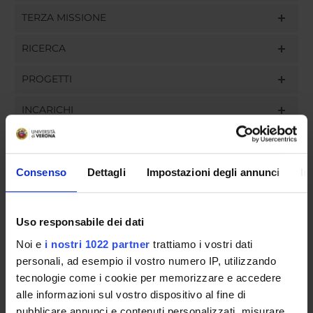
TERZA MISSIONE
RICERCA
PROGETTI
INCARICHI
Consenso
Dettagli
Impostazioni degli annunci
In
ORGANIZZAZIONE
GOVERNANCE
Uso responsabile dei dati
Noi e
i nostri 1022 partner
trattiamo i vostri dati
COMMISSIONI
personali, ad esempio il vostro numero IP, utilizzando
UFFICI E STRUTTURE DI SERVIZIO
tecnologie come i cookie per memorizzare e accedere
alle informazioni sul vostro dispositivo al fine di
SERVIZI DI SEGRETERIA STUDENTI
pubblicare annunci e contenuti personalizzati, misurare