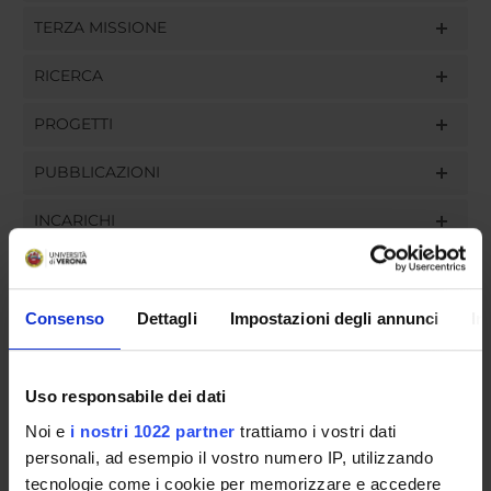
TERZA MISSIONE
RICERCA
PROGETTI
PUBBLICAZIONI
INCARICHI
Consenso
Dettagli
Impostazioni degli annunci
In
ORGANIZZAZIONE
GOVERNANCE
Uso responsabile dei dati
Noi e
i nostri 1022 partner
trattiamo i vostri dati
COMMISSIONI
personali, ad esempio il vostro numero IP, utilizzando
UFFICI E STRUTTURE DI SERVIZIO
tecnologie come i cookie per memorizzare e accedere