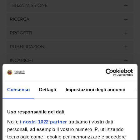
TERZA MISSIONE
RICERCA
PROGETTI
PUBBLICAZIONI
INCARICHI
Consenso
Dettagli
Impostazioni degli annunci
In
ORGANIZZAZIONE
GOVERNANCE
Uso responsabile dei dati
COMMISSIONI
Noi e
i nostri 1022 partner
trattiamo i vostri dati
personali, ad esempio il vostro numero IP, utilizzando
UFFICI E STRUTTURE DI SERVIZIO
tecnologie come i cookie per memorizzare e accedere