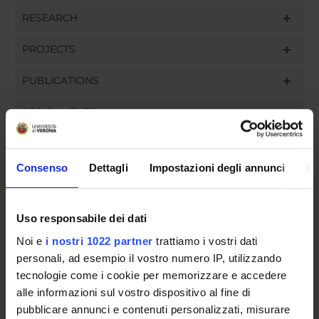
RESEARCH
PROJECTS
PUBLICATIONS
ASSIGNMENTS
Consenso
Dettagli
Impostazioni degli annunci
In
ORGANISATION
Uso responsabile dei dati
GOVERNANCE
Noi e
i nostri 1022 partner
trattiamo i vostri dati
COMMITTEES
personali, ad esempio il vostro numero IP, utilizzando
tecnologie come i cookie per memorizzare e accedere
DEPARTMENT ADMINISTRATION OFFICES
alle informazioni sul vostro dispositivo al fine di
pubblicare annunci e contenuti personalizzati, misurare
STUDENT ADMINISTRATION OFFICES