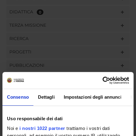
DIDATTICA
0
TERZA MISSIONE
RICERCA
PROGETTI
PUBBLICAZIONI
INCARICHI
Consenso
Dettagli
Impostazioni degli annunci
In
ORGANIZZAZIONE
Uso responsabile dei dati
GOVERNANCE
Noi e
i nostri 1022 partner
trattiamo i vostri dati
personali, ad esempio il vostro numero IP, utilizzando