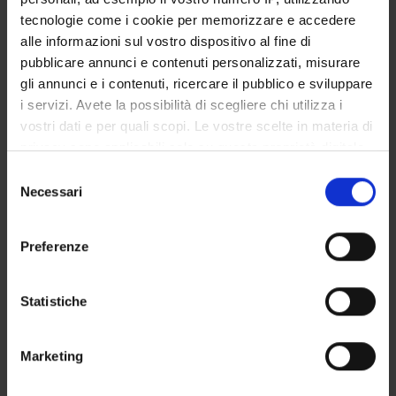
COMMISSIONI
tecnologie come i cookie per memorizzare e accedere
alle informazioni sul vostro dispositivo al fine di
UFFICI E STRUTTURE DI SERVIZIO
pubblicare annunci e contenuti personalizzati, misurare
gli annunci e i contenuti, ricercare il pubblico e sviluppare
SERVIZI DI SEGRETERIA STUDENTI
i servizi. Avete la possibilità di scegliere chi utilizza i
vostri dati e per quali scopi. Le vostre scelte in materia di
STRUTTURE DEL DIPARTIMENTO
privacy sono applicabili solo su questa proprietà digitale
BIBLIOTECHE
in cui avete effettuato le vostre scelte. È possibile
Selezione
modificare o revocare il proprio consenso in qualsiasi
Necessari
del
CENTRI
momento dalla Dichiarazione sui cookie o facendo clic
consenso
sull'icona di attivazione della privacy.
LABORATORI
Preferenze
Con il tuo consenso, vorremmo anche:
Contatti
raccogliere informazioni sulla tua posizione
Statistiche
Persone
geografica, con un'approssimazione di qualche
metro,
Luoghi
Marketing
Identificare il tuo dispositivo, scansionandolo
Calendario
attivamente alla ricerca di caratteristiche specifiche