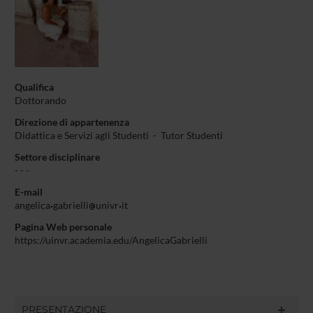
Qualifica
Dottorando
Direzione di appartenenza
Didattica e Servizi agli Studenti
-
Tutor Studenti
Settore disciplinare
- - -
E-mail
angelica
gabrielli
univr
it
Pagina Web personale
https://uinvr.academia.edu/AngelicaGabrielli
PRESENTAZIONE