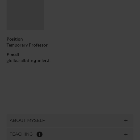
Position
Temporary Professor
E-mail
giulia
cailotto
univr
it
ABOUT MYSELF
TEACHING
1