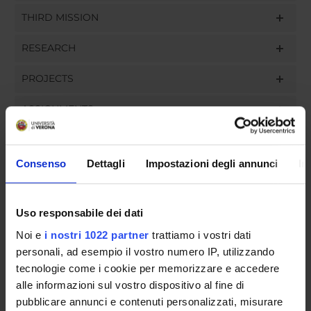
THIRD MISSION
RESEARCH
PROJECTS
ASSIGNMENTS
Consenso
Dettagli
Impostazioni degli annunci
In
ORGANISATION
Uso responsabile dei dati
GOVERNANCE
Noi e
i nostri 1022 partner
trattiamo i vostri dati
COMMITTEES
personali, ad esempio il vostro numero IP, utilizzando
tecnologie come i cookie per memorizzare e accedere
DEPARTMENT ADMINISTRATION OFFICES
alle informazioni sul vostro dispositivo al fine di
pubblicare annunci e contenuti personalizzati, misurare
STUDENT ADMINISTRATION OFFICES