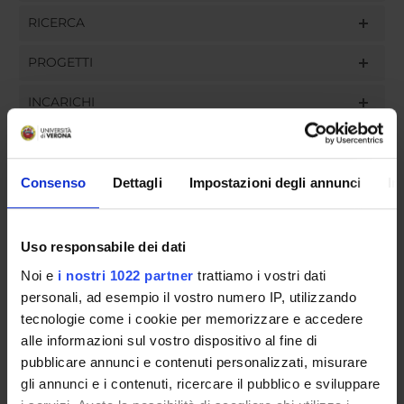
RICERCA
PROGETTI
INCARICHI
Consenso
Dettagli
Impostazioni degli annunci
In
ORGANIZZAZIONE
GOVERNANCE
Uso responsabile dei dati
Noi e
i nostri 1022 partner
trattiamo i vostri dati
COMMISSIONI
personali, ad esempio il vostro numero IP, utilizzando
UFFICI E STRUTTURE DI SERVIZIO
tecnologie come i cookie per memorizzare e accedere
alle informazioni sul vostro dispositivo al fine di
SERVIZI DI SEGRETERIA STUDENTI
pubblicare annunci e contenuti personalizzati, misurare
gli annunci e i contenuti, ricercare il pubblico e sviluppare
STRUTTURE DEL DIPARTIMENTO