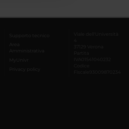
Viale dell'Università
Supporto tecnico
4
Area
37129 Verona
Amministrativa
Partita
IVA01541040232
MyUnivr
Codice
Privacy policy
Fiscale93009870234