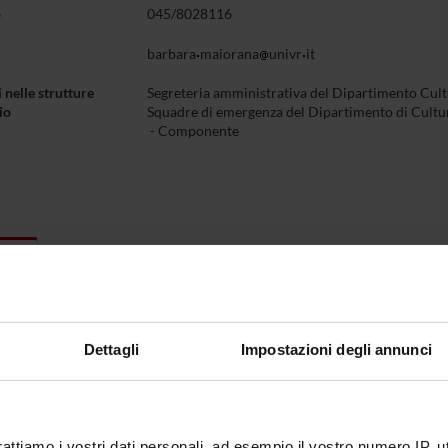
o
045/8028116
barbara
maiorana
univr
it
 nelle strutture
Segreteria amministrativa del Dipartimento Cultu
io
Squadre di emergenza del Dipartimento di Cultur
- Componente
ichi
Dettagli
Impostazioni degli annunci
RA MAIORANA
A
ORGANO COLLEGIALE
esentante
Consiglio del Dipartimento Culture e Civiltà - 
rattiamo i vostri dati personali, ad esempio il vostro numero IP, 