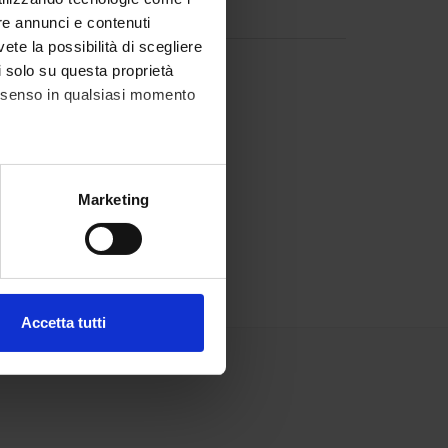
re annunci e contenuti
vete la possibilità di scegliere
li solo su questa proprietà
consenso in qualsiasi momento
alche metro,
Marketing
e specifiche (impronte
ezione dettagli
. Puoi
Accetta tutti
l media e per analizzare il
ostri partner che si occupano
azioni che hai fornito loro o