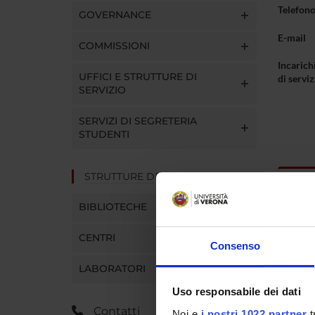
Telefon
GOVERNANCE
E-mail
COMMISSIONI
Incarichi
UFFICI E STRUTTURE DI
di serviz
SERVIZIO
SERVIZI DI SEGRETERIA
STUDENTI
STRUTTURE DEL DIPARTIMENTO
Incar
BIBLIOTECHE
CENTRI
Consenso
BARBA
LABORATORI
CARIC
Uso responsabile dei dati
Contatti
Rappr
Noi e
i nostri 1022 partner
t