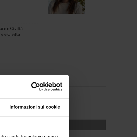
re e Civiltà
e e Civiltà
Informazioni sui cookie
Dipartimento Culture e Civiltà
utilizzando tecnologie come i