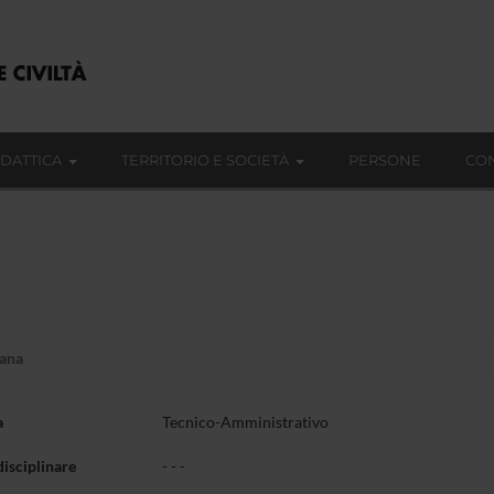
IDATTICA
TERRITORIO E SOCIETÀ
PERSONE
CON
ana
a
Tecnico-Amministrativo
disciplinare
- - -