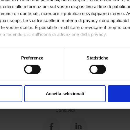
ale TA
dere alle informazioni sul vostro dispositivo al fine di pubblica
nunci e i contenuti, ricercare il pubblico e sviluppare i servizi. A
r quali scopi. Le vostre scelte in materia di privacy sono applicabi
to le vostre scelte. È possibile modificare o revocare il proprio 
 o facendo clic sull'icona di attivazione della privacy.
mo anche:
oni sulla tua posizione geografica, con un'approssimazione di qu
Preferenze
Statistiche
spositivo, scansionandolo attivamente alla ricerca di caratteristich
aborati i tuoi dati personali e imposta le tue preferenze nella
s
consenso in qualsiasi momento dalla Dichiarazione sui cookie.
Accetta selezionati
nalizzare contenuti ed annunci, per fornire funzionalità dei socia
inoltre informazioni sul modo in cui utilizzi il nostro sito con i n
Condividi
icità e social media, i quali potrebbero combinarle con altre inform
lizzo dei loro servizi.