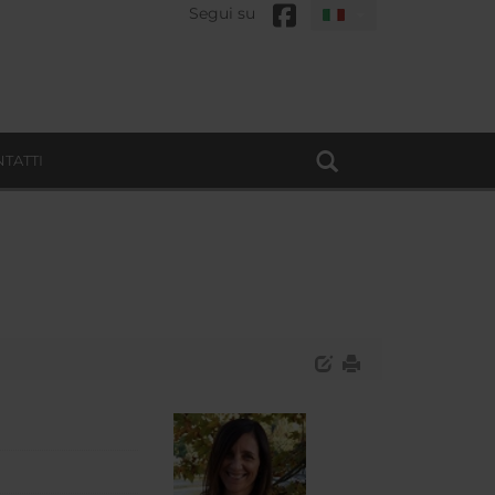
Segui su
TATTI