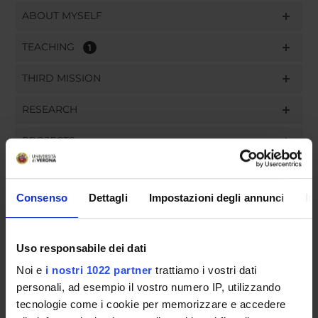
ABOUT MYSELF
TEACHING
1
THIRD MISSION
RESEARCH
PROJECTS
ASSIGNMENTS
Consenso
Dettagli
Impostazioni degli annunci
In
Uso responsabile dei dati
ORGANISATION
Noi e
i nostri 1022 partner
trattiamo i vostri dati
GOVERNANCE
personali, ad esempio il vostro numero IP, utilizzando
tecnologie come i cookie per memorizzare e accedere
COMMITTEES