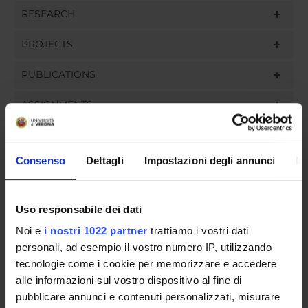
RESEARCH
PROJECTS
PUBLICATIONS
ASSIGNMENTS
Consenso
Dettagli
Impostazioni degli annunci
In
ORGANISATION
GOVERNANCE
Uso responsabile dei dati
Noi e
i nostri 1022 partner
trattiamo i vostri dati
COMMITTEES
personali, ad esempio il vostro numero IP, utilizzando
tecnologie come i cookie per memorizzare e accedere
DEPARTMENT ADMINISTRATION OFFICES
alle informazioni sul vostro dispositivo al fine di
pubblicare annunci e contenuti personalizzati, misurare
STUDENT ADMINISTRATION OFFICES