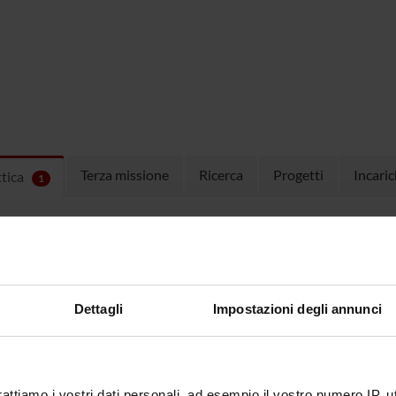
Terza missione
Ricerca
Progetti
Incaric
ttica
1
EGNAMENTI
menti attivi nel periodo selezionato:
1
.
ull'insegnamento per vedere orari e dettagli del corso.
Dettagli
Impostazioni degli annunci
O
NOME
CREDITI
TOTALI
rattiamo i vostri dati personali, ad esempio il vostro numero IP, 