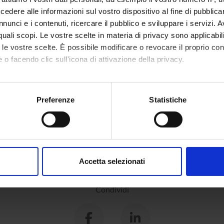
dere alle informazioni sul vostro dispositivo al fine di pubblica
nunci e i contenuti, ricercare il pubblico e sviluppare i servizi. A
in Lettere [L-
Geografia urbana (p) (2020/2021)
6
r quali scopi. Le vostre scelte in materia di privacy sono applicabi
to le vostre scelte. È possibile modificare o revocare il proprio 
a esaurimento
 o facendo clic sull'icona di attivazione della privacy.
mo anche:
oni sulla tua posizione geografica, con un'approssimazione di qu
Preferenze
Statistiche
spositivo, scansionandolo attivamente alla ricerca di caratteristich
aborati i tuoi dati personali e imposta le tue preferenze nella
s
consenso in qualsiasi momento dalla Dichiarazione sui cookie.
Accetta selezionati
nalizzare contenuti ed annunci, per fornire funzionalità dei socia
inoltre informazioni sul modo in cui utilizzi il nostro sito con i n
Condividi
icità e social media, i quali potrebbero combinarle con altre inform
lizzo dei loro servizi.