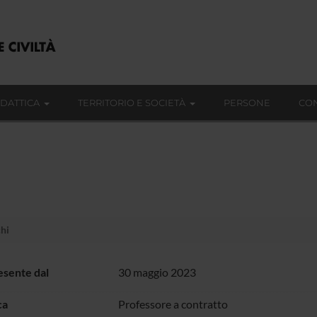
IDATTICA
TERRITORIO E SOCIETÀ
PERSONE
CON
chi
sente dal
30 maggio 2023
ca
Professore a contratto