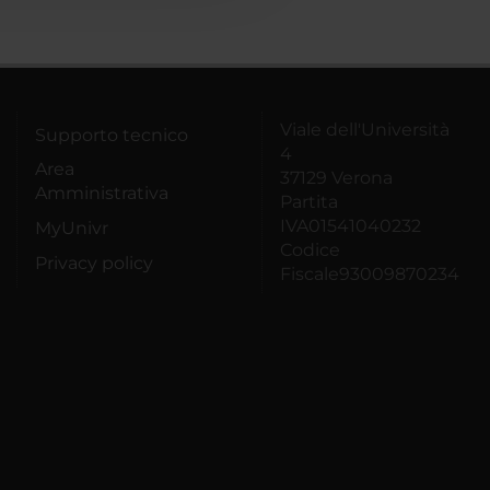
Viale dell'Università
Supporto tecnico
4
Area
37129 Verona
Amministrativa
Partita
IVA01541040232
MyUnivr
Codice
Privacy policy
Fiscale93009870234