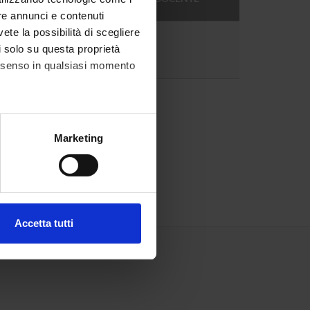
DOCENTE
re annunci e contenuti
vete la possibilità di scegliere
6
li solo su questa proprietà
consenso in qualsiasi momento
alche metro,
Marketing
e specifiche (impronte
ezione dettagli
. Puoi
Accetta tutti
l media e per analizzare il
ostri partner che si occupano
azioni che hai fornito loro o