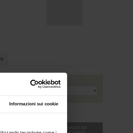
hi
Anno accademico
Informazioni sui cookie
ONLINE
CREDITI
MODULI SVOLTI DA
DEL
QUESTO DOCENTE
utilizzando tecnologie come i