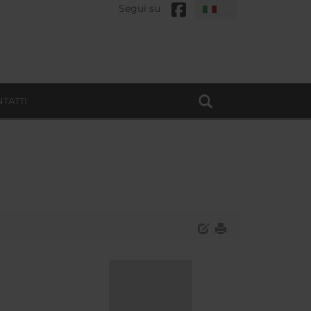
Segui su
TATTI