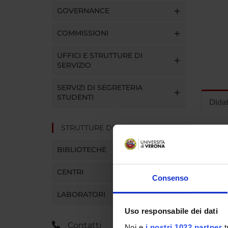
GOVERNANCE
COMMISSIONI
UFFICI E STRUTTURE DI
SERVIZIO
SERVIZI DI SEGRETERIA
STUDENTI
Dida
STRUTTURE DEL DIPARTIMENTO
INS
BIBLIOTECHE
Insegna
Clicca s
CENTRI
Consenso
LABORATORI
Uso responsabile dei dati
CORS
Contatti
Noi e
i nostri 1022 partner
t