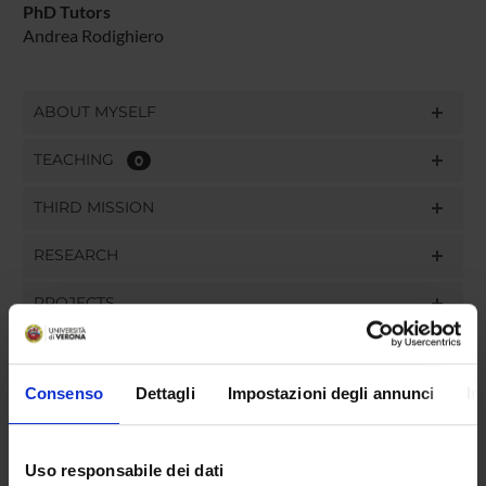
PhD Tutors
Andrea Rodighiero
ABOUT MYSELF
TEACHING
0
THIRD MISSION
RESEARCH
PROJECTS
PUBLICATIONS
Consenso
Dettagli
Impostazioni degli annunci
In
ASSIGNMENTS
Uso responsabile dei dati