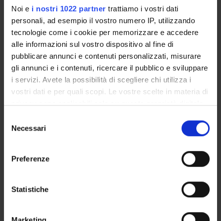
Noi e
i nostri 1022 partner
trattiamo i vostri dati
ORGANISATION
personali, ad esempio il vostro numero IP, utilizzando
tecnologie come i cookie per memorizzare e accedere
GOVERNANCE
alle informazioni sul vostro dispositivo al fine di
pubblicare annunci e contenuti personalizzati, misurare
COMMITTEES
gli annunci e i contenuti, ricercare il pubblico e sviluppare
DEPARTMENT ADMINISTRATION OFFICES
i servizi. Avete la possibilità di scegliere chi utilizza i
vostri dati e per quali scopi. Le vostre scelte in materia di
STUDENT ADMINISTRATION OFFICES
privacy sono applicabili solo su questa proprietà digitale
in cui avete effettuato le vostre scelte. È possibile
Selezione
DEPARTMENT FACILITIES
modificare o revocare il proprio consenso in qualsiasi
Necessari
del
momento dalla Dichiarazione sui cookie o facendo clic
consenso
LIBRARIES
sull'icona di attivazione della privacy.
Preferenze
CENTRI
Con il tuo consenso, vorremmo anche:
raccogliere informazioni sulla tua posizione
Statistiche
LABORATORIES AND RESEARCH CENTRES
geografica, con un'approssimazione di qualche
metro,
Contacts
Marketing