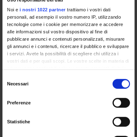
Noi e
i nostri 1022 partner
trattiamo i vostri dati
personali, ad esempio il vostro numero IP, utilizzando
ORGANISATION
tecnologie come i cookie per memorizzare e accedere
GOVERNANCE
alle informazioni sul vostro dispositivo al fine di
pubblicare annunci e contenuti personalizzati, misurare
COMMITTEES
gli annunci e i contenuti, ricercare il pubblico e sviluppare
i servizi. Avete la possibilità di scegliere chi utilizza i
DEPARTMENT ADMINISTRATION OFFICES
vostri dati e per quali scopi. Le vostre scelte in materia di
privacy sono applicabili solo su questa proprietà digitale
STUDENT ADMINISTRATION OFFICES
in cui avete effettuato le vostre scelte. È possibile
Selezione
modificare o revocare il proprio consenso in qualsiasi
Necessari
del
DEPARTMENT FACILITIES
momento dalla Dichiarazione sui cookie o facendo clic
consenso
sull'icona di attivazione della privacy.
LIBRARIES
Preferenze
Con il tuo consenso, vorremmo anche:
CENTRI
raccogliere informazioni sulla tua posizione
Statistiche
LABORATORIES AND RESEARCH CENTRES
geografica, con un'approssimazione di qualche
metro,