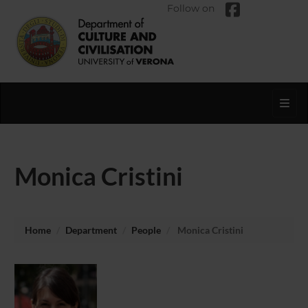
Follow on
Toggl
Monica Cristini
Home
Department
People
Monica Cristini