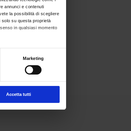
re annunci e contenuti
vete la possibilità di scegliere
li solo su questa proprietà
consenso in qualsiasi momento
alche metro,
Marketing
e specifiche (impronte
ezione dettagli
. Puoi
Accetta tutti
l media e per analizzare il
ostri partner che si occupano
azioni che hai fornito loro o