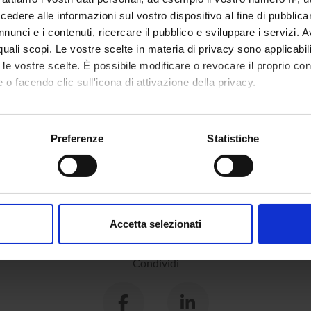
dere alle informazioni sul vostro dispositivo al fine di pubblica
nunci e i contenuti, ricercare il pubblico e sviluppare i servizi. A
r quali scopi. Le vostre scelte in materia di privacy sono applicabi
to le vostre scelte. È possibile modificare o revocare il proprio 
 o facendo clic sull'icona di attivazione della privacy.
mo anche:
oni sulla tua posizione geografica, con un'approssimazione di qu
Preferenze
Statistiche
spositivo, scansionandolo attivamente alla ricerca di caratteristich
aborati i tuoi dati personali e imposta le tue preferenze nella
s
consenso in qualsiasi momento dalla Dichiarazione sui cookie.
Accetta selezionati
nalizzare contenuti ed annunci, per fornire funzionalità dei socia
inoltre informazioni sul modo in cui utilizzi il nostro sito con i n
Condividi
icità e social media, i quali potrebbero combinarle con altre inform
lizzo dei loro servizi.