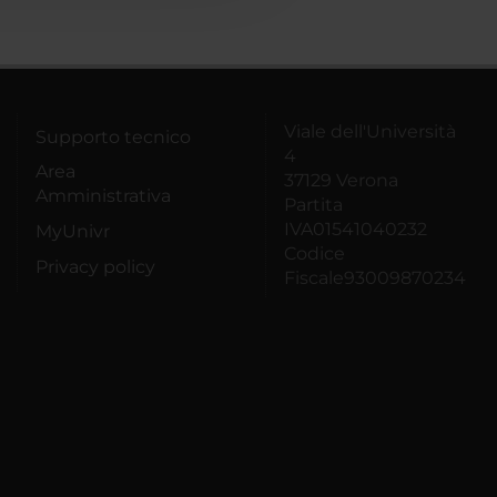
Viale dell'Università
Supporto tecnico
4
Area
37129 Verona
Amministrativa
Partita
IVA01541040232
MyUnivr
Codice
Privacy policy
Fiscale93009870234