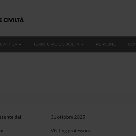
IDATTICA
TERRITORIO E SOCIETÀ
PERSONE
CON
sente dal
31 ottobre 2025
ca
Visiting professors