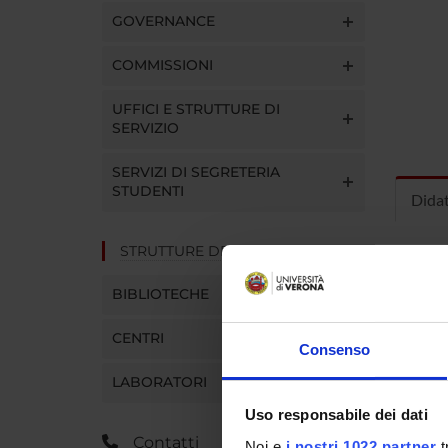
GOVERNANCE
COMMISSIONI
UFFICI E STRUTTURE DI
SERVIZIO
SERVIZI DI SEGRETERIA
STUDENTI
Dida
STRUTTURE DEL DIPARTIMENTO
INS
BIBLIOTECHE
Insegna
Clicca s
CENTRI
Consenso
LABORATORI
Uso responsabile dei dati
Contatti
Noi e
i nostri 1022 partner
t