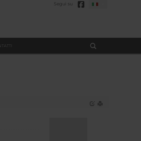
Segui su
TATTI