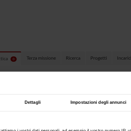
Terza missione
Ricerca
Progetti
Incaric
ttica
0
EGNAMENTI
menti attivi nel periodo selezionato:
0
.
ull'insegnamento per vedere orari e dettagli del corso.
Dettagli
Impostazioni degli annunci
rattiamo i vostri dati personali, ad esempio il vostro numero IP, 