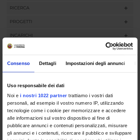
RICERCA
PROGETTI
INCARICHI
Consenso
Dettagli
Impostazioni degli annunci
In
ORGANIZZAZIONE
GOVERNANCE
Uso responsabile dei dati
Noi e
i nostri 1022 partner
trattiamo i vostri dati
COMMISSIONI
personali, ad esempio il vostro numero IP, utilizzando
UFFICI E STRUTTURE DI SERVIZIO
tecnologie come i cookie per memorizzare e accedere
alle informazioni sul vostro dispositivo al fine di
SERVIZI DI SEGRETERIA STUDENTI
pubblicare annunci e contenuti personalizzati, misurare
gli annunci e i contenuti, ricercare il pubblico e sviluppare
STRUTTURE DEL DIPARTIMENTO