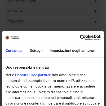
TERZA MISSIONE
RICERCA
PROGETTI
INCARICHI
Consenso
Dettagli
Impostazioni degli annunci
In
ORGANIZZAZIONE
Uso responsabile dei dati
GOVERNANCE
Noi e
i nostri 1022 partner
trattiamo i vostri dati
COMMISSIONI
personali, ad esempio il vostro numero IP, utilizzando
tecnologie come i cookie per memorizzare e accedere
UFFICI E STRUTTURE DI SERVIZIO
alle informazioni sul vostro dispositivo al fine di
pubblicare annunci e contenuti personalizzati, misurare
SERVIZI DI SEGRETERIA STUDENTI
gli annunci e i contenuti, ricercare il pubblico e sviluppare