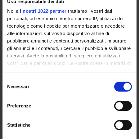
Uso responsabile dei dati
Renata Raccanelli
Associate Professor
Noi e
i nostri 1022 partner
trattiamo i vostri dati
personali, ad esempio il vostro numero IP, utilizzando
Licinia Ricottilli
tecnologie come i cookie per memorizzare e accedere
Professore onorario
alle informazioni sul vostro dispositivo al fine di
Maria Gabriella Rossetti
pubblicare annunci e contenuti personalizzati, misurare
gli annunci e i contenuti, ricercare il pubblico e sviluppare
i servizi. Avete la possibilità di scegliere chi utilizza i
vostri dati e per quali scopi. Le vostre scelte in materia di
RESEARCH AREAS INVOLVED IN THE PROJECT
privacy sono applicabili solo su questa proprietà digitale
Greek language and literature. Latin language and literature:
in cui avete effettuato le vostre scelte. È possibile
Selezione
modificare o revocare il proprio consenso in qualsiasi
Necessari
del
momento dalla Dichiarazione sui cookie o facendo clic
consenso
sull'icona di attivazione della privacy.
Preferenze
ACTIVITIES
Con il tuo consenso, vorremmo anche:
raccogliere informazioni sulla tua posizione
Statistiche
RESEARCH AREAS
geografica, con un'approssimazione di qualche
metro,