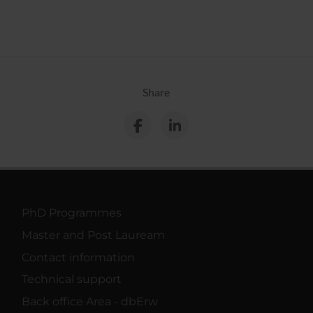
Share
PhD Programmes
Master and Post Lauream
Contact information
Technical support
Back office Area - dbErw