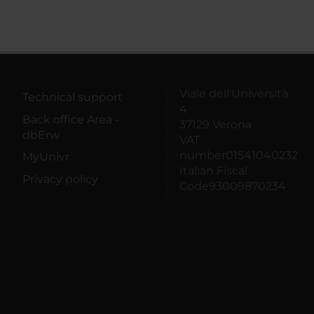
Viale dell'Università
Technical support
4
Back office Area -
37129 Verona
dbErw
VAT
number01541040232
MyUnivr
Italian Fiscal
Privacy policy
Code93009870234