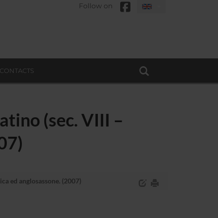
Follow on
CONTACTS
tino (sec. VIII –
07)
rica ed anglosassone. (2007)