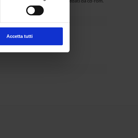
d un’area geografica definita, corredati da cd-rom.
e specifiche (impronte
ezione dettagli
. Puoi
partment
Accetta tutti
Interesse Nazionale
l media e per analizzare il
ostri partner che si occupano
azioni che hai fornito loro o