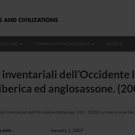
EACHING
COMMUNITY ENGAGEMENT
PEOPLE
inventariali dell’Occidente la
iberica ed anglosassone. (20
ti inventariali dell’Occidente latino (sec. VIII – 1520). Le macro aree ibe
g date
January 1, 2007