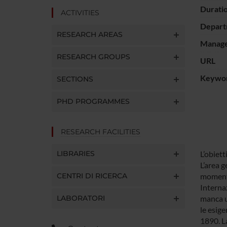
Durati
ACTIVITIES
Depart
RESEARCH AREAS
Manager
RESEARCH GROUPS
URL
Keywo
SECTIONS
PHD PROGRAMMES
RESEARCH FACILITIES
LIBRARIES
L’obiett
L’area g
CENTRI DI RICERCA
momento
Internaz
LABORATORI
manca u
le esige
1890. La