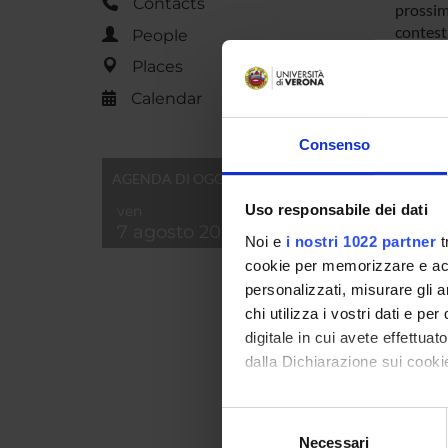
Contacts
prossim
contestu
People
dati rac
Places
dell’imm
informaz
Calendar
inventar
attraver
Consenso
ossia qu
AGENDA DI OGGI
modalit
purament
Uso responsabile dei dati
ven
omogenei
7 agosto 2026
Noi e
i nostri 1022 partner
t
all’accr
cookie per memorizzare e acce
testimon
personalizzati, misurare gli an
incamera
chi utilizza i vostri dati e pe
estende
digitale in cui avete effettua
degli in
fonti ar
dalla Dichiarazione sui cookie
note da 
persone 
Con il tuo consenso, vorrem
Selezione
(manoscr
raccogliere informazi
Necessari
del