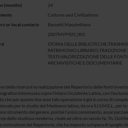
on (months)
24
ments
Cultures and Civilizations
s or local contacts
Bassetti Massimiliano
2007MYP925_001
rd
STORIA DELLE BIBLIOTECHE;TRASMIS
PATRIMONIO LIBRARIO;TRADIZIONE 
TESTI;VALORIZZAZIONE DELLE FONTI
ARCHIVISTICHE E DOCUMENTARIE
ivo della ricerca è la realizzazione del Repertorio delle fonti inventar
eografica interessata copre l’intero Occidente Latino, con l’esclusi
 che per queste due aree tale operazione è già in corso di complet
ionale per lo studio del Medioevo latino, da ora S.I.S.M.E.L., per la F
no strumento del genere, poiché l’unico censimento, assai parziale 
nze dello studioso moderno, risale ad oltre un secolo fa: Th. Gottli
 costruzione del Repertorio, che ha imposto un’opera di spoglio bib