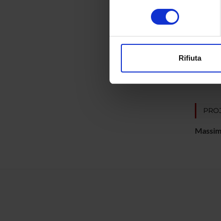
divulgaz
Identificare il tuo di
consenso
digitali).
Approfondisci come vengono el
SPO
modificare o ritirare il tuo 
Ministe
Rifiuta
dell'Un
Utilizziamo i cookie per perso
Ricerc
nostro traffico. Condividiamo 
di analisi dei dati web, pubbl
che hanno raccolto dal tuo uti
PROJ
Massimi