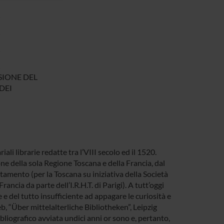
SIONE DEL
DEI
iali librarie redatte tra l’VIII secolo ed il 1520.
one della sola Regione Toscana e della Francia, dal
amento (per la Toscana su iniziativa della Società
rancia da parte dell’I.R.H.T. di Parigi). A tutt’oggi
e del tutto insufficiente ad appagare le curiosità e
eb, “Über mittelalterliche Bibliotheken”, Leipzig
liografico avviata undici anni or sono e, pertanto,