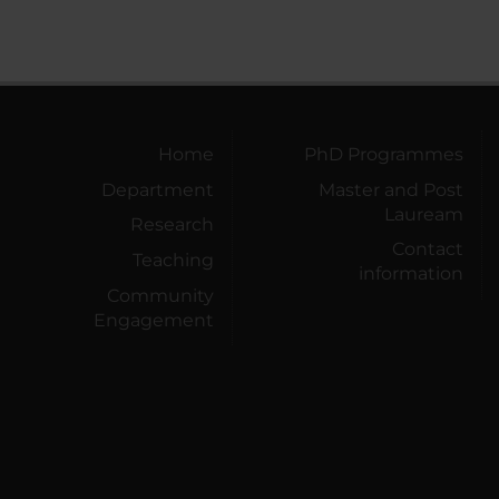
Home
PhD Programmes
Department
Master and Post
Lauream
Research
Contact
Teaching
information
Community
Engagement