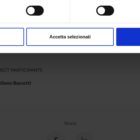
ione del Repertorio per fascicoli, ciascuno dei quali facente capo a
spositivo, scansionandolo attivamente alla ricerca di caratteristich
aborati i tuoi dati personali e imposta le tue preferenze nella
s
NSORS:
consenso in qualsiasi momento dalla Dichiarazione sui cookie.
ro dell'Istruzione
Funds:
assigned and managed by the de
Accetta selezionati
iversità e della
Syllabus:
COFIN - Progetti di Ricerca di 
nalizzare contenuti ed annunci, per fornire funzionalità dei socia
a
inoltre informazioni sul modo in cui utilizzi il nostro sito con i n
icità e social media, i quali potrebbero combinarle con altre inform
lizzo dei loro servizi.
ECT PARTICIPANTS
liano Bassetti
Share