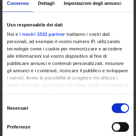
Consenso
Dettagli
Impostazioni degli annunci
In
Asti, Vercelli, Novara, Torino, Bologna). Il progetto prevede
l'edizioni di testi inediti dei secoli XIII e XIV, la
repertoriazione di fonti, la redazione di saggi e studi storici,
Uso responsabile dei dati
e infine la preparazione di un "Atlante della
documentazione comunale italiana (on line e a stampa).
Noi e
i nostri 1022 partner
trattiamo i vostri dati
personali, ad esempio il vostro numero IP, utilizzando
tecnologie come i cookie per memorizzare e accedere
ENTI FINANZIATORI:
alle informazioni sul vostro dispositivo al fine di
pubblicare annunci e contenuti personalizzati, misurare
Ministero dell'Istruzione dell'Università e della Ricerca
gli annunci e i contenuti, ricercare il pubblico e sviluppare
Finanziamento:
assegnato e gestito dal Dipartimento
i servizi. Avete la possibilità di scegliere chi utilizza i
Programma:
COFIN - Progetti di Ricerca di Interesse
vostri dati e per quali scopi. Le vostre scelte in materia di
Nazionale
privacy sono applicabili solo su questa proprietà digitale
in cui avete effettuato le vostre scelte. È possibile
Selezione
modificare o revocare il proprio consenso in qualsiasi
Necessari
del
PARTECIPANTI AL PROGETTO
momento dalla Dichiarazione sui cookie o facendo clic
consenso
sull'icona di attivazione della privacy.
Gian Maria Varanini
Preferenze