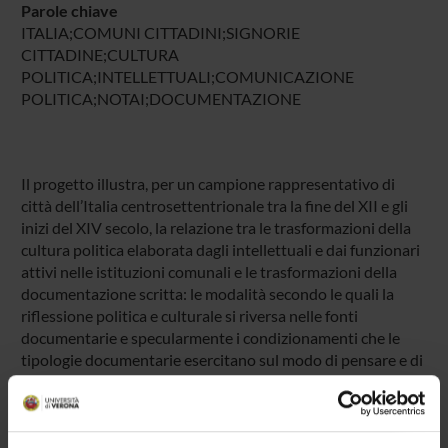
Parole chiave
ITALIA;COMUNI CITTADINI;SIGNORIE
CITTADINE;CULTURA
POLITICA;INTELLETTUALI;COMUNICAZIONE
POLITICA;NOTAI;DOCUMENTAZIONE
Il progetto illustra, per un campione rappresentativo di
città dell’Italia centrosettentrionale tra la fine del XII e gli
inizi del XIV secolo, la relazione tra le trasformazioni della
cultura politica elaborata dagli intellettuali e dai funzionari
attivi nelle istituzioni comunali e le trasformazioni della
documentazione scritta: le modalità secondo le quali la
riflessione politica e culturale si riversa nelle fonti
documentarie e specularmente i condizionamenti che le
tipologie documentarie esercitano sul modo di pensare e di
praticare la politica. I comuni cittadini oggetto specifico
delle diverse ricerche sono Firenze; Genova; Mantova e
Verona; e sotto il profilo della storia culturale l'insieme
delle città comunali italiane (con attenzione particolare per