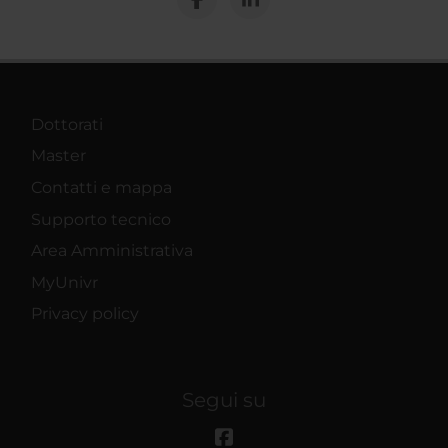
Dottorati
Master
Contatti e mappa
Supporto tecnico
Area Amministrativa
MyUnivr
Privacy policy
Segui su