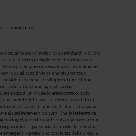
genti, committenza
 (eventualmente corredati con dati d’archivio) che
atto, infatti, verrà preso in considerazione non
r le sue più ampie connessioni con le dinamiche
e con le quali esso diviene uno strumento di
va considerato anche lo sviluppo di un sistema
iera e la produzione agricola, e che
supremazia di un modello aristocratico; a ciò,
eguentemente, influisce sul valore accordato al
entazione e come strumento di identità sociale.
rare alcuni interventi culturali (nella letteratura
 genealogici, ecc.) che contribuiscono a creare un
spicui patrimoni – partendo da un ideale modello
ie emergenti – prendono coscienza della propria