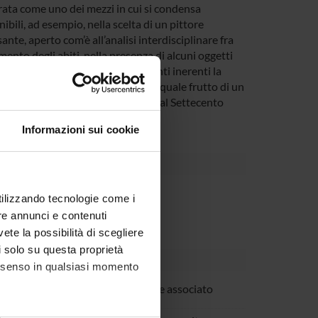
erata come uno dei mezzi in cui si condensa
nibili, ad esempio, nella scelta di un pittore
nte, aperto com’è all’analisi interdisciplinare fra
amento degli abiti, nella presenza di alcuni oggetti
 interpretati attraverso documenti inerenti la
entali per comprendere il ritratto quale frutto di un
ni processi sociali che dal Quattro al Settecento
 mezzo e un punto di arrivo.
Informazioni sui cookie
Dipartimento
utilizzando tecnologie come i
re annunci e contenuti
vete la possibilità di scegliere
li solo su questa proprietà
consenso in qualsiasi momento
Molteni
Professore associato