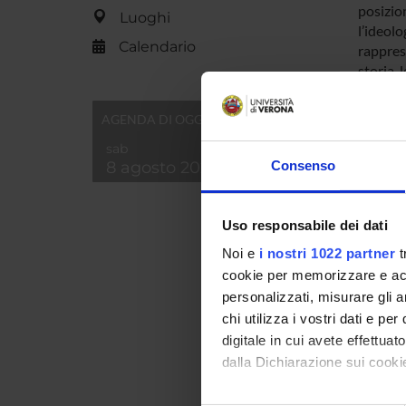
posizion
Luoghi
l’ideolo
Calendario
rapprese
storia, 
che acc
storia d
AGENDA DI OGGI
atteggia
sab
tendono
8 agosto 2026
Consenso
ENTI
Uso responsabile dei dati
Noi e
i nostri 1022 partner
t
cookie per memorizzare e acce
personalizzati, misurare gli an
chi utilizza i vostri dati e pe
PART
digitale in cui avete effettua
dalla Dichiarazione sui cookie
Alessan
Con il tuo consenso, vorrem