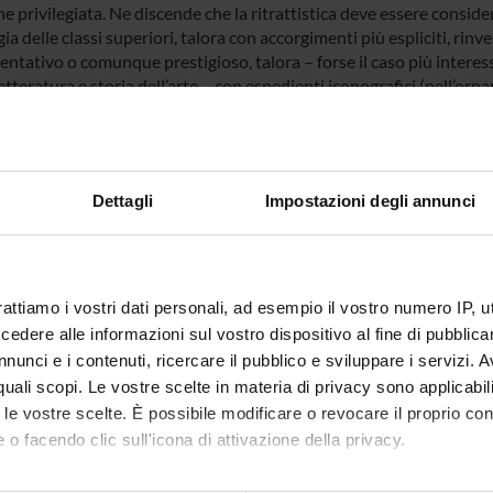
e privilegiata. Ne discende che la ritrattistica deve essere consid
gia delle classi superiori, talora con accorgimenti più espliciti, rinve
ntativo o comunque prestigioso, talora – forse il caso più interessa
letteratura e storia dell’arte – con espedienti iconografici (nell’orn
ompagnano il soggetto, ecc.) che possono essere più correttamente
ella cultura materiale e politica, da cui trarre quegli spunti fondam
mento culturale che riflette – con tutte le varianti del caso – alcu
 a vedere nella formazione di una propria immagine celebrativa un
Dettagli
Impostazioni degli annunci
 FINANZIATORI:
Finanziamento:
assegnato e gestito dal 
rattiamo i vostri dati personali, ad esempio il vostro numero IP, 
dere alle informazioni sul vostro dispositivo al fine di pubblica
nunci e i contenuti, ricercare il pubblico e sviluppare i servizi. A
r quali scopi. Le vostre scelte in materia di privacy sono applicabi
ECIPANTI AL PROGETTO
to le vostre scelte. È possibile modificare o revocare il proprio 
 o facendo clic sull'icona di attivazione della privacy.
dro Arcangeli
Cultore della materia
Monica 
mo anche: