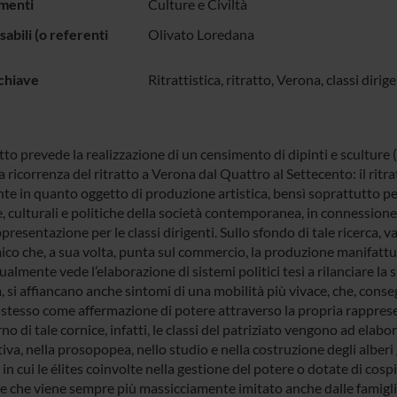
menti
Culture e Civiltà
abili (o referenti
Olivato Loredana
chiave
Ritrattistica, ritratto, Verona, classi diri
tto prevede la realizzazione di un censimento di dipinti e sculture
 la ricorrenza del ritratto a Verona dal Quattro al Settecento: il ritr
te in quanto oggetto di produzione artistica, bensì soprattutto pe
e, culturali e politiche della società contemporanea, in connession
resentazione per le classi dirigenti. Sullo sfondo di tale ricerca, 
co che, a sua volta, punta sul commercio, la produzione manifattur
almente vede l’elaborazione di sistemi politici tesi a rilanciare la 
, si affiancano anche sintomi di una mobilità più vivace, che, cons
o stesso come affermazione di potere attraverso la propria rappres
rno di tale cornice, infatti, le classi del patriziato vengono ad elabo
iva, nella prosopopea, nello studio e nella costruzione degli alberi
in cui le élites coinvolte nella gestione del potere o dotate di co
re che viene sempre più massicciamente imitato anche dalle famigl