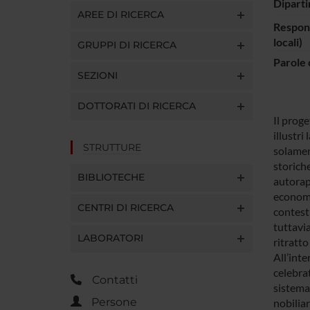
Diparti
AREE DI RICERCA
Respons
locali)
GRUPPI DI RICERCA
Parole 
SEZIONI
DOTTORATI DI RICERCA
Il proge
illustri
STRUTTURE
solamen
storich
BIBLIOTECHE
autorapp
economi
CENTRI DI RICERCA
contestu
tuttavia
LABORATORI
ritratt
All’inte
celebrat
Contatti
sistema 
Persone
nobilia