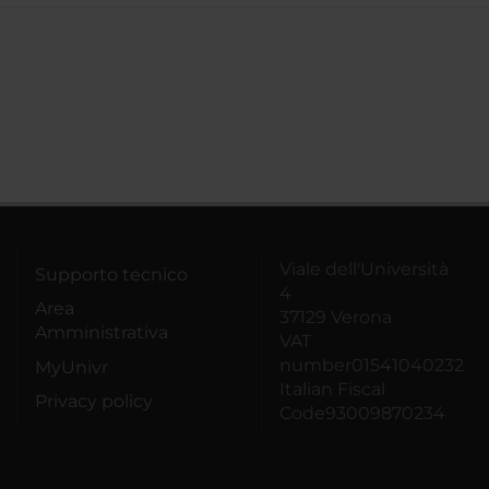
Viale dell'Università
Supporto tecnico
4
Area
37129 Verona
Amministrativa
VAT
number01541040232
MyUnivr
Italian Fiscal
Privacy policy
Code93009870234