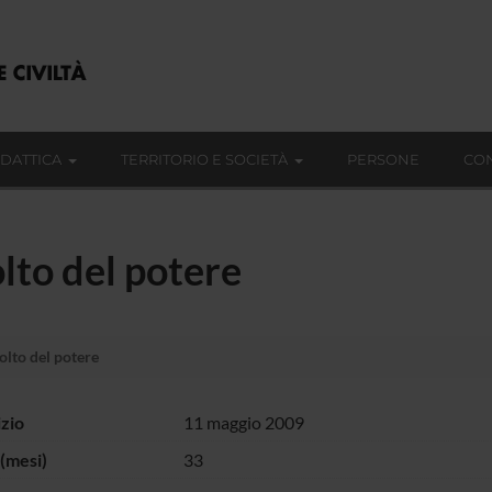
IDATTICA
TERRITORIO E SOCIETÀ
PERSONE
CON
 volto del potere
l volto del potere
izio
11 maggio 2009
(mesi)
33