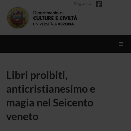
Segui su
Toggl
Libri proibiti,
anticristianesimo e
magia nel Seicento
veneto