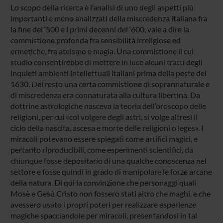
Lo scopo della ricerca è l’analisi di uno degli aspetti più
importanti e meno analizzati della miscredenza italiana fra
la fine del ‘500 e i primi decenni del ‘600, vale a dire la
commistione profonda fra sensibilità irreligiose ed
ermetiche, fra ateismo e magia. Una commistione il cui
studio consentirebbe di mettere in luce alcuni tratti degli
inquieti ambienti intellettuali italiani prima della peste del
1630. Del resto una certa commistione di soprannaturale e
di miscredenza era connaturata alla cultura libertina. Da
dottrine astrologiche nasceva la teoria dell’oroscopo delle
religioni, per cui «col volgere degli astri, si volge altresì il
ciclo della nascita, ascesa e morte delle religioni o leges». I
miracoli potevano essere spiegati come artifici magici, e
pertanto riproducibili, come esperimenti scientifici, da
chiunque fosse depositario di una qualche conoscenza nel
settore e fosse quindi in grado di manipolare le forze arcane
della natura. Di qui la convinzione che personaggi quali
Mosè e Gesù Cristo non fossero stati altro che maghi, e che
avessero usato i propri poteri per realizzare esperienze
magiche spacciandole per miracoli, presentandosi in tal