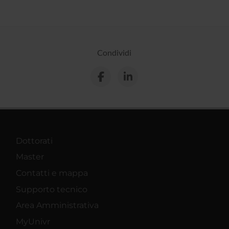
Condividi
Dottorati
Master
Contatti e mappa
Supporto tecnico
Area Amministrativa
MyUnivr