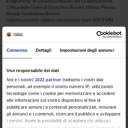
d’Inghilterra” di Gioachino Rossini, vol 15 dell’Edizione
Critica delle Opere di Gioachino Rossini, Milano-Pesaro,
Ricordi-Fondazione Rossini.
Importo previsto relativo alle missioni: Euro 500 [FUR]
PROJECT PARTICIPANTS
Vincenzo Borghetti
Consenso
Dettagli
Impostazioni degli annunci
In
Associate Professor
Uso responsabile dei dati
PUBLICATIONS
Noi e
i nostri 1022 partner
trattiamo i vostri dati
TITLE
AUTHORS
YEAR
personali, ad esempio il vostro numero IP, utilizzando
L’edizione di “Elisabetta”
Borghetti, Vincenzo
2004
tecnologie come i cookie per memorizzare e accedere
alle informazioni sul vostro dispositivo al fine di
pubblicare annunci e contenuti personalizzati, misurare
gli annunci e i contenuti, ricercare il pubblico e sviluppare
ACTIVITIES
i servizi. Avete la possibilità di scegliere chi utilizza i
vostri dati e per quali scopi. Le vostre scelte in materia di