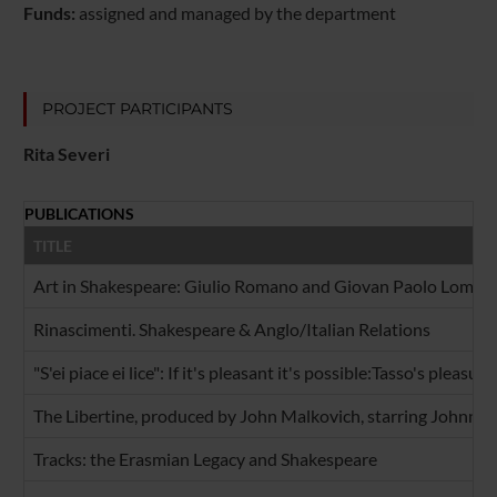
Funds:
assigned and managed by the department
PROJECT PARTICIPANTS
Rita Severi
PUBLICATIONS
TITLE
Art in Shakespeare: Giulio Romano and Giovan Paolo Lomaz
Rinascimenti. Shakespeare & Anglo/Italian Relations
"S'ei piace ei lice": If it's pleasant it's possible:Tasso's ple
The Libertine, produced by John Malkovich, starring Johnny
Tracks: the Erasmian Legacy and Shakespeare