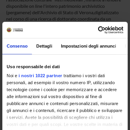
disponibile on line l'intero patrimonio archivistico
(pergamene) dell'Archivio di Stato di Verona,digitalizzato
nel corso di una ricerca di dottorato coordinata da un
docente del Dipartimento
PARTECIPANTI AL PROGETTO
Consenso
Dettagli
Impostazioni degli annunci
In
Andrea Brugnoli
Professore a contratto
Uso responsabile dei dati
Gian Maria Varanini
Noi e
i nostri 1022 partner
trattiamo i vostri dati
personali, ad esempio il vostro numero IP, utilizzando
tecnologie come i cookie per memorizzare e accedere
alle informazioni sul vostro dispositivo al fine di
pubblicare annunci e contenuti personalizzati, misurare
ATTIVITÀ
gli annunci e i contenuti, ricercare il pubblico e sviluppare
i servizi. Avete la possibilità di scegliere chi utilizza i
AREE DI RICERCA
vostri dati e per quali scopi. Le vostre scelte in materia di