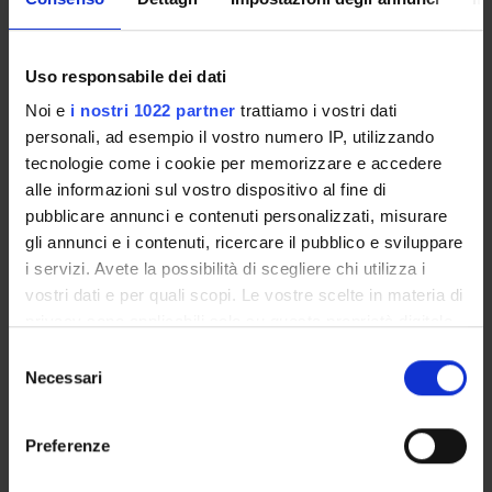
delle figure e del tutto pseudo mitico. I risultati di questa
triplice azione sono espressi soprattutto in latino e non in
francese, altro aspetto questo che documenta
Uso responsabile dei dati
l'autoreferenzialità del progetto culturale e politico iniziale
Noi e
i nostri 1022 partner
trattiamo i vostri dati
volto a ricostruire anche per la corona di Francia un'aura
personali, ad esempio il vostro numero IP, utilizzando
etica e morale "antiqua" pari per valore a quella rivestita
tecnologie come i cookie per memorizzare e accedere
dalla Roma tardo-repubblicana e primo-imperiale.
alle informazioni sul vostro dispositivo al fine di
pubblicare annunci e contenuti personalizzati, misurare
PROJECT PARTICIPANTS
gli annunci e i contenuti, ricercare il pubblico e sviluppare
i servizi. Avete la possibilità di scegliere chi utilizza i
Gennaro Tallini
vostri dati e per quali scopi. Le vostre scelte in materia di
privacy sono applicabili solo su questa proprietà digitale
in cui avete effettuato le vostre scelte. È possibile
Selezione
modificare o revocare il proprio consenso in qualsiasi
RESEARCH AREAS INVOLVED IN THE PROJECT
Necessari
del
momento dalla Dichiarazione sui cookie o facendo clic
consenso
French literature - Italian literature - Spanish literature - Por
sull'icona di attivazione della privacy.
Preferenze
Con il tuo consenso, vorremmo anche: