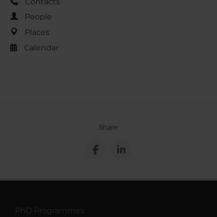
Contacts
raccolto dal tuo utilizzo dei loro servizi.
People
Places
Calendar
Share
PhD Programmes