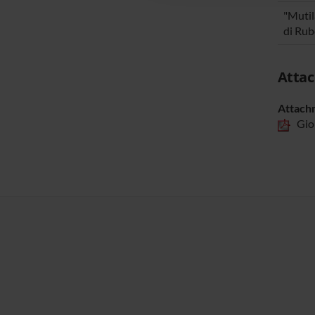
"Mutil
di Rub
Atta
Attach
Gior