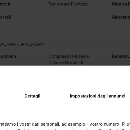
rtoni
Temporary Professor
Monica 
ertelli
Alessand
ABORATORI ESTERNI
Assmann
Complesso Museale
Renata C
Palazzo Ducale di
Mantova Direttore
Malacarne
Museo di Palazzo Ducale
Dettagli
Impostazioni degli annunci
RCH AREAS INVOLVED IN THE PROJECT
 e Antropologia
al heritage, cultural identities and memories
rattiamo i vostri dati personali, ad esempio il vostro numero IP, 