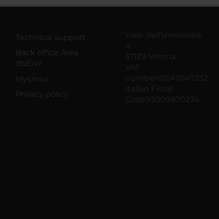
Viale dell'Università
Technical support
4
Back office Area -
37129 Verona
dbErw
VAT
number01541040232
MyUnivr
Italian Fiscal
Privacy policy
Code93009870234