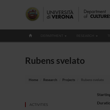
DEPARTMENT
RESEARCH
T
Rubens svelato
Home
Research
Projects
Rubens svelato
Startin
Durati
ACTIVITIES