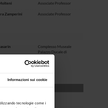
Molteni
Associate Professor
ra Zamperini
Associate Professor
asarin
Complesso Museale
Palazzo Ducale di
Mantova
Informazioni sui cookie
utilizzando tecnologie come i