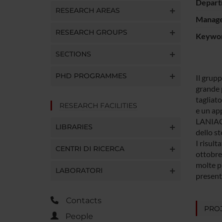
Depart
RESEARCH AREAS
Manager
RESEARCH GROUPS
Keywo
SECTIONS
PHD PROGRAMMES
Il grup
grande 
tagliato
RESEARCH FACILITIES
e un ap
LANIAC.
LIBRARIES
dello st
I risult
CENTRI DI RICERCA
ottobre 
molte p
LABORATORI
present
Contacts
PROJ
People