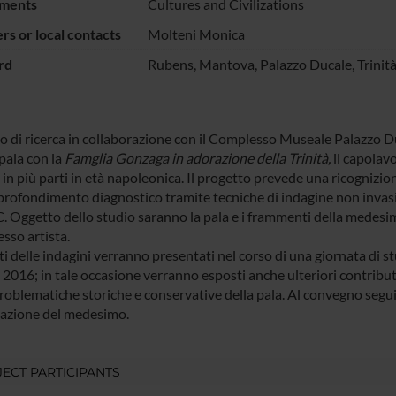
ments
Cultures and Civilizations
s or local contacts
Molteni Monica
rd
Rubens, Mantova, Palazzo Ducale, Trinità
po di ricerca in collaborazione con il Complesso Museale Palazzo D
pala con la
Famglia Gonzaga in adorazione della Trinità,
il capolav
 in più parti in età napoleonica. Il progetto prevede una ricognizione
profondimento diagnostico tramite tecniche di indagine non invasi
 Oggetto dello studio saranno la pala e i frammenti della medesim
esso artista.
ati delle indagini verranno presentati nel corso di una giornata di
2016; in tale occasione verranno esposti anche ulteriori contributi
roblematiche storiche e conservative della pala. Al convegno seguir
azione del medesimo.
ECT PARTICIPANTS