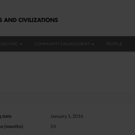
EACHING
COMMUNITY ENGAGEMENT
PEOPLE
g date
January 1, 2016
on (months)
24