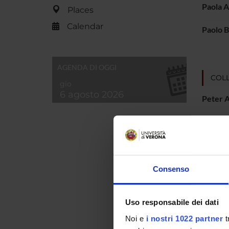
Paola A
Places
Calendar
Paolo B
AGENDA DI OGGI
COLL
gio
6 agosto 2026
Peter 
Vanda 
Consenso
RESEA
Uso responsabile dei dati
Storia
Cultur
Noi e
i nostri 1022 partner
t