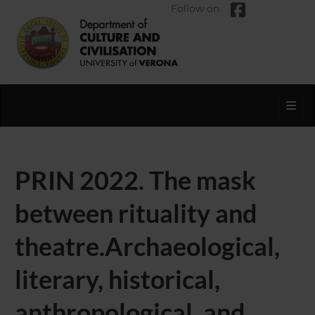
Follow on
Toggl
PRIN 2022. The mask
between rituality and
theatre.Archaeological,
literary, historical,
anthropological, and