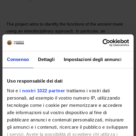
The project aims to identify the functions of the ancient mask
using an interdisciplinary approach. In particular, an
investigation into the theatrical mask will be conducted in the
context of the anthropology of the stage gesture, based on
Roman literary evidence (especially Plautine) and their
relationship with the corresponding Greek models. The products
Consenso
Dettagli
Impostazioni degli annunci
In
of the research will be made available to theater companies and
theatrical productions, with whom we intend to plan the staging
of two shows to be represented, concurrently with the opening
Uso responsabile dei dati
of the planned exhibitions in the Archaeological Area of Lipari
Noi e
i nostri 1022 partner
trattiamo i vostri dati
Research on classical theatre may also be linked to research on
personali, ad esempio il vostro numero IP, utilizzando
modern and contemporary theatre.
tecnologie come i cookie per memorizzare e accedere
alle informazioni sul vostro dispositivo al fine di
pubblicare annunci e contenuti personalizzati, misurare
PROJECT PARTICIPANTS
gli annunci e i contenuti, ricercare il pubblico e sviluppare
i servizi. Avete la possibilità di scegliere chi utilizza i
Renata Raccanelli