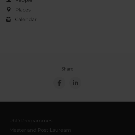
People
Places
Calendar
Share
PhD Programmes
Master and Post Lauream