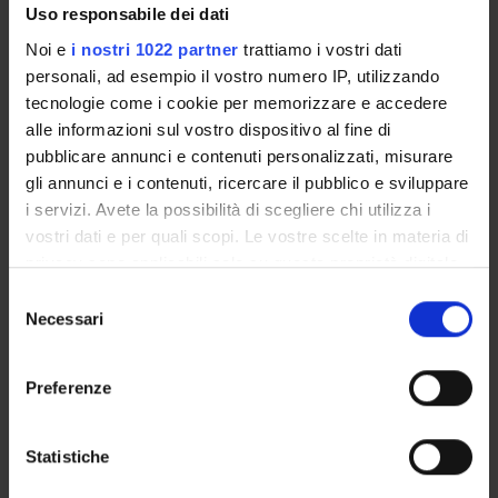
Patrizia Basso
Uso responsabile dei dati
Full Professor
Noi e
i nostri 1022 partner
trattiamo i vostri dati
personali, ad esempio il vostro numero IP, utilizzando
tecnologie come i cookie per memorizzare e accedere
RESEARCH AREAS INVOLVED IN THE PROJECT
alle informazioni sul vostro dispositivo al fine di
Archeologia del mondo antico e medievale
pubblicare annunci e contenuti personalizzati, misurare
Archaeology, archaeometry, landscape archaeology
gli annunci e i contenuti, ricercare il pubblico e sviluppare
i servizi. Avete la possibilità di scegliere chi utilizza i
vostri dati e per quali scopi. Le vostre scelte in materia di
privacy sono applicabili solo su questa proprietà digitale
SECTIONS
in cui avete effettuato le vostre scelte. È possibile
Selezione
Scienze dell'antichità
modificare o revocare il proprio consenso in qualsiasi
Necessari
del
momento dalla Dichiarazione sui cookie o facendo clic
consenso
sull'icona di attivazione della privacy.
Preferenze
Con il tuo consenso, vorremmo anche:
ACTIVITIES
raccogliere informazioni sulla tua posizione
Statistiche
geografica, con un'approssimazione di qualche
RESEARCH AREAS