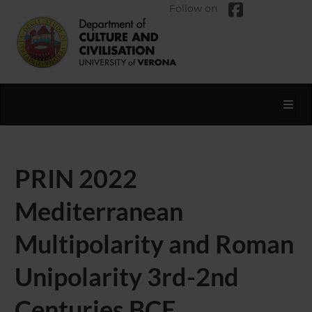
Follow on
Toggl
PRIN 2022
Mediterranean
Multipolarity and Roman
Unipolarity 3rd-2nd
Centuries BCE