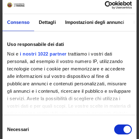
multipolar system as anarchic and self-destructive.
Consenso
Dettagli
Impostazioni degli annunci
In
SPONSORS:
Funds:
assigned and managed by the department
Uso responsabile dei dati
Noi e
i nostri 1022 partner
trattiamo i vostri dati
personali, ad esempio il vostro numero IP, utilizzando
PROJECT PARTICIPANTS
tecnologie come i cookie per memorizzare e accedere
alle informazioni sul vostro dispositivo al fine di
Edoardo Bianchi
pubblicare annunci e contenuti personalizzati, misurare
Associate Professor
gli annunci e i contenuti, ricercare il pubblico e sviluppare
i servizi. Avete la possibilità di scegliere chi utilizza i
vostri dati e per quali scopi. Le vostre scelte in materia di
RESEARCH AREAS INVOLVED IN THE PROJECT
privacy sono applicabili solo su questa proprietà digitale
in cui avete effettuato le vostre scelte. È possibile
Selezione
Storia e civiltà del mondo antico
modificare o revocare il proprio consenso in qualsiasi
Necessari
del
Ancient history
momento dalla Dichiarazione sui cookie o facendo clic
consenso