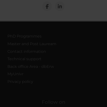
PhD Programmes
Master and Post Lauream
Contact information
Technical support
Back office Area - dbErw
MyUnivr
Privacy policy
Follow on