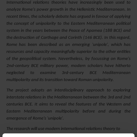
International relations theories have increasingly been used to
analyze Rome’s power growth in the Hellenistic Mediterranean. In
recent times, the scholarly debate has argued in favour of applying
the concept of unipolarity to the Eastern Mediterranean political
system in the years between the Peace of Apamea (188 BCE) and
the destruction of Carthage and Corinth (146 BCE). In this regard,
Rome has been described as an emerging 'unipole', which has
resources and capacity meaningfully superior to the other entities
of the geopolitical system. Nevertheless, by focussing on Rome’s
2nd-century BCE military power, modern scholars have hitherto
neglected to examine 3rd-century BCE Mediterranean
multipolarity and its transition toward Roman unipolarity.
The project adopts an interdisciplinary approach to exploring
interstate relations in the Mediterranean between the 3rd and 2nd
centuries BCE. It aims to reveal the features of the Western and
Eastern Mediterranean multipolarity before and during the
emergence of Rome’s 'unipole'.
The research will use modern international relations theory to
illuminate interstate relations and to challenge the view of a