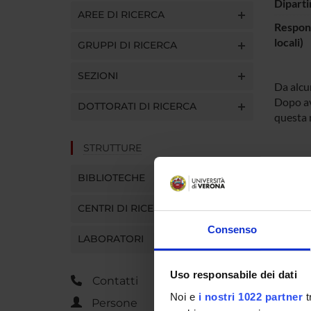
Diparti
AREE DI RICERCA
Respons
locali)
GRUPPI DI RICERCA
SEZIONI
Da alcun
Dopo ave
DOTTORATI DI RICERCA
questa 
STRUTTURE
PART
BIBLIOTECHE
Nicola
CENTRI DI RICERCA
Consenso
LABORATORI
AREE 
Uso responsabile dei dati
Contatti
Archeo
Noi e
i nostri 1022 partner
t
Archae
Persone