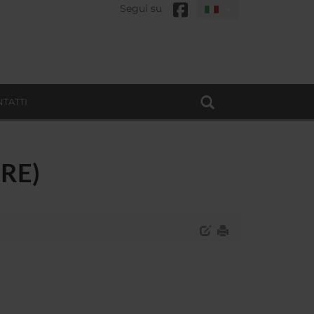
Segui su
TATTI
(RE)