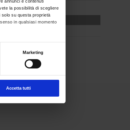
re annunci e contenuti
vete la possibilità di scegliere
li solo su questa proprietà
consenso in qualsiasi momento
alche metro,
Marketing
e specifiche (impronte
ezione dettagli
. Puoi
Accetta tutti
l media e per analizzare il
ostri partner che si occupano
azioni che hai fornito loro o