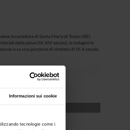
pieve incastellata di Santa Maria di Toano (RE).
iteriali della pieve (IX-XIV secolo), le indagini in
ecolo e su una porzione di cimitero di IX-X secolo.
Informazioni sui cookie
utilizzando tecnologie come i