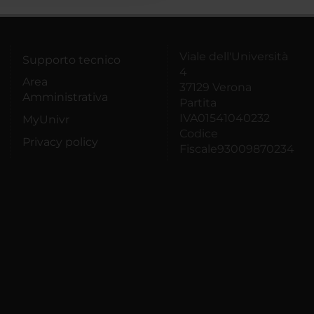
Viale dell'Università
Supporto tecnico
4
Area
37129 Verona
Amministrativa
Partita
IVA01541040232
MyUnivr
Codice
Privacy policy
Fiscale93009870234