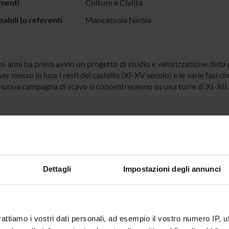
menti
Culture e Civiltà
abili (o referenti
Mancassola Nicola
i anni ha preso avvio un progetto di studio e valorizzazione della 
r messo in luce i resti del castello (XI-XV secolo) e le varie fasi cim
nuova campagna di scavo si concentreranno su una torre di XI-XII s
ECIPANTI AL PROGETTO
 Mancassola
Professore a contratto
Dettagli
Impostazioni degli annunci
DI RICERCA COINVOLTE DAL PROGETTO
logia del mondo antico e medievale
rattiamo i vostri dati personali, ad esempio il vostro numero IP, 
ology, archaeometry, landscape archaeology