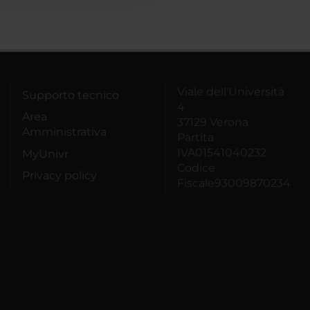
Viale dell'Università
Supporto tecnico
4
Area
37129 Verona
Amministrativa
Partita
IVA01541040232
MyUnivr
Codice
Privacy policy
Fiscale93009870234