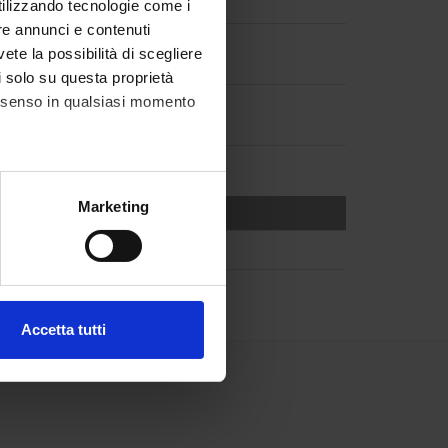
utilizzando tecnologie come i
re annunci e contenuti
vete la possibilità di scegliere
li solo su questa proprietà
consenso in qualsiasi momento
alche metro,
Marketing
e specifiche (impronte
ezione dettagli
. Puoi
Accetta tutti
l media e per analizzare il
ostri partner che si occupano
azioni che hai fornito loro o