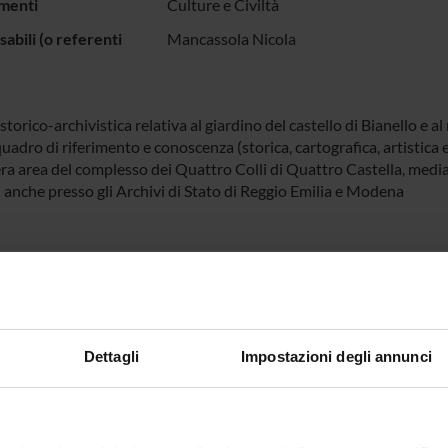
menti
Culture e Civiltà
abili (o referenti
Mancassola Nicola
storico-archivistica relativa al giardino del castello di Bianello e a
uadro di riferimento e conoscenza (storica, cartografica, artistica 
era area del complesso dei Quattro Colli di Quattro Castella, media
i anche presso gli Archivi di Stato di Reggio Emilia e Modena
ECIPANTI AL PROGETTO
 Mancassola
Professore a contratto
Dettagli
Impostazioni degli annunci
DI RICERCA COINVOLTE DAL PROGETTO
logia del mondo antico e medievale