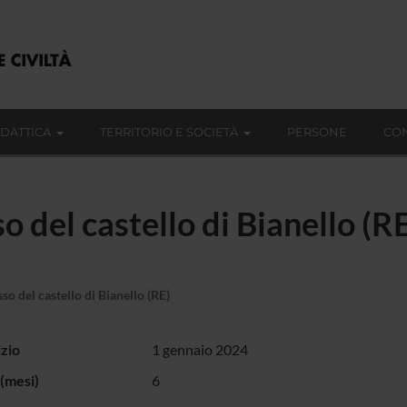
IDATTICA
TERRITORIO E SOCIETÀ
PERSONE
CON
 del castello di Bianello (R
o del castello di Bianello (RE)
izio
1 gennaio 2024
(mesi)
6