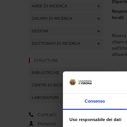
Diparti
AREE DI RICERCA
Respons
locali)
GRUPPI DI RICERCA
SEZIONI
Ricerca 
chiaro q
DOTTORATI DI RICERCA
sull’int
attuars
STRUTTURE
BIBLIOTECHE
PART
CENTRI DI RICERCA
Nicola
LABORATORI
Consenso
AREE 
Contatti
Uso responsabile dei dati
Archeo
Persone