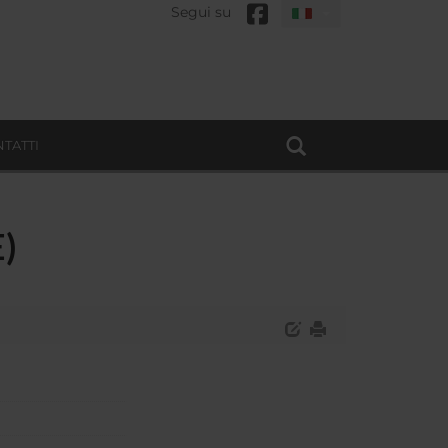
Segui su
TATTI
E)