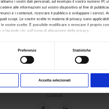
ology, archaeometry, landscape archaeology
rattiamo i vostri dati personali, ad esempio il vostro numero IP, 
dere alle informazioni sul vostro dispositivo al fine di pubblica
 e Antropologia
nunci e i contenuti, ricercare il pubblico e sviluppare i servizi. A
al heritage, cultural identities and memories
r quali scopi. Le vostre scelte in materia di privacy sono applicabi
to le vostre scelte. È possibile modificare o revocare il proprio 
 e Antropologia
al history
 o facendo clic sull'icona di attivazione della privacy.
mo anche:
oni sulla tua posizione geografica, con un'approssimazione di qu
Preferenze
Statistiche
NI
spositivo, scansionandolo attivamente alla ricerca di caratteristich
 dell'antichità
aborati i tuoi dati personali e imposta le tue preferenze nella
s
consenso in qualsiasi momento dalla Dichiarazione sui cookie.
Accetta selezionati
nalizzare contenuti ed annunci, per fornire funzionalità dei socia
inoltre informazioni sul modo in cui utilizzi il nostro sito con i n
Condividi
icità e social media, i quali potrebbero combinarle con altre inform
lizzo dei loro servizi.