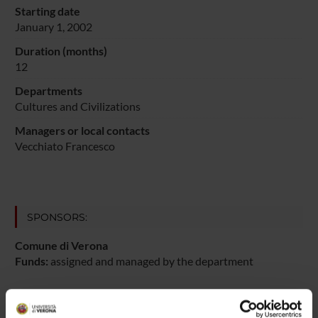
Starting date
January 1, 2002
Duration (months)
12
Departments
Cultures and Civilizations
Managers or local contacts
Vecchiato Francesco
SPONSORS:
Comune di Verona
Funds:
assigned and managed by the department