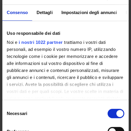
PROJECT PARTICIPANTS
Consenso
Dettagli
Impostazioni degli annunci
In
Francesco Vecchiato
Uso responsabile dei dati
Noi e
i nostri 1022 partner
trattiamo i vostri dati
ACTIVITIES
personali, ad esempio il vostro numero IP, utilizzando
tecnologie come i cookie per memorizzare e accedere
RESEARCH AREAS
alle informazioni sul vostro dispositivo al fine di
pubblicare annunci e contenuti personalizzati, misurare
RESEARCH GROUPS
gli annunci e i contenuti, ricercare il pubblico e sviluppare
i servizi. Avete la possibilità di scegliere chi utilizza i
SECTIONS
vostri dati e per quali scopi. Le vostre scelte in materia di
PHD PROGRAMMES
privacy sono applicabili solo su questa proprietà digitale
in cui avete effettuato le vostre scelte. È possibile
Selezione
RESEARCH FACILITIES
modificare o revocare il proprio consenso in qualsiasi
Necessari
del
momento dalla Dichiarazione sui cookie o facendo clic
consenso
LIBRARIES
sull'icona di attivazione della privacy.