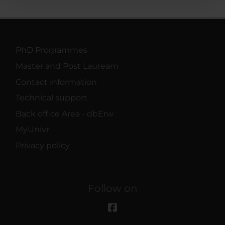
pubblicità e social media, i quali potrebbero combinarle
con altre informazioni che hai fornito loro o che hanno
raccolto dal tuo utilizzo dei loro servizi.
PhD Programmes
Master and Post Lauream
Contact information
Technical support
Back office Area - dbErw
MyUnivr
Privacy policy
Follow on