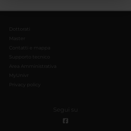
pubblicità e social media, i quali potrebbero combinarle
con altre informazioni che hai fornito loro o che hanno
raccolto dal tuo utilizzo dei loro servizi.
Dottorati
Master
Contatti e mappa
Supporto tecnico
Area Amministrativa
MyUnivr
Privacy policy
Segui su