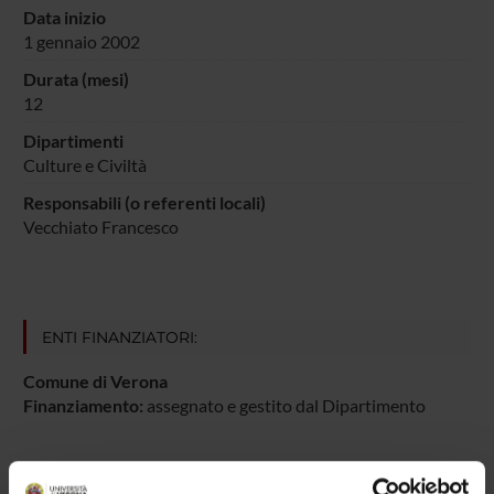
Data inizio
1 gennaio 2002
Durata (mesi)
12
Dipartimenti
Culture e Civiltà
Responsabili (o referenti locali)
Vecchiato Francesco
ENTI FINANZIATORI:
Comune di Verona
Finanziamento:
assegnato e gestito dal Dipartimento