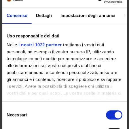
PARTECIPANTI AL PROGETTO
Francesco Vecchiato
Consenso
Dettagli
Impostazioni degli annunci
In
Uso responsabile dei dati
Noi e
i nostri 1022 partner
trattiamo i vostri dati
ATTIVITÀ
personali, ad esempio il vostro numero IP, utilizzando
AREE DI RICERCA
tecnologie come i cookie per memorizzare e accedere
alle informazioni sul vostro dispositivo al fine di
GRUPPI DI RICERCA
pubblicare annunci e contenuti personalizzati, misurare
gli annunci e i contenuti, ricercare il pubblico e sviluppare
SEZIONI
i servizi. Avete la possibilità di scegliere chi utilizza i
vostri dati e per quali scopi. Le vostre scelte in materia di
DOTTORATI DI RICERCA
privacy sono applicabili solo su questa proprietà digitale
in cui avete effettuato le vostre scelte. È possibile
Selezione
STRUTTURE
modificare o revocare il proprio consenso in qualsiasi
Necessari
del
momento dalla Dichiarazione sui cookie o facendo clic
BIBLIOTECHE
consenso
sull'icona di attivazione della privacy.