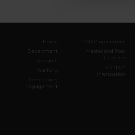
Home
PhD Programmes
Department
Master and Post
Lauream
Research
Contact
Teaching
information
Community
Engagement