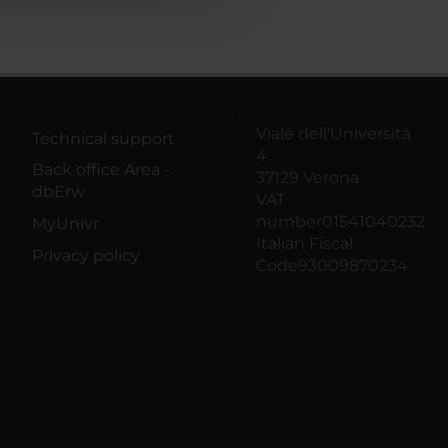
Viale dell'Università
Technical support
4
Back office Area -
37129 Verona
dbErw
VAT
number01541040232
MyUnivr
Italian Fiscal
Privacy policy
Code93009870234