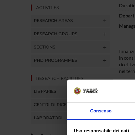
Durati
ACTIVITIES
Depart
RESEARCH AREAS
Manager
RESEARCH GROUPS
SECTIONS
Innanzit
in cons
PHD PROGRAMMES
ricettiv
nel terr
RESEARCH FACILITIES
SPO
LIBRARIES
CENTRI DI RICERCA
Consenso
LABORATORI
Uso responsabile dei dati
PROJ