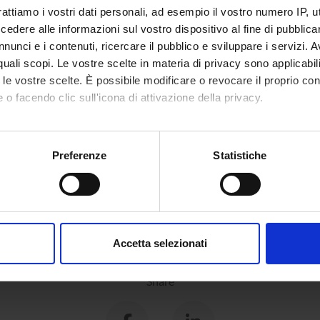
rattiamo i vostri dati personali, ad esempio il vostro numero IP, 
o Bernardi
Maria P
dere alle informazioni sul vostro dispositivo al fine di pubblica
nunci e i contenuti, ricercare il pubblico e sviluppare i servizi. A
la Gamberoni
Full Professor
Sandra V
r quali scopi. Le vostre scelte in materia di privacy sono applicabi
to le vostre scelte. È possibile modificare o revocare il proprio 
 o facendo clic sull'icona di attivazione della privacy.
ABORATORI ESTERNI
mo anche:
la Bullado
univr cultore della
Gianmarc
oni sulla tua posizione geografica, con un'approssimazione di qu
Preferenze
Statistiche
materia
spositivo, scansionandolo attivamente alla ricerca di caratteristich
aborati i tuoi dati personali e imposta le tue preferenze nella
s
consenso in qualsiasi momento dalla Dichiarazione sui cookie.
Accetta selezionati
nalizzare contenuti ed annunci, per fornire funzionalità dei socia
inoltre informazioni sul modo in cui utilizzi il nostro sito con i n
Share
icità e social media, i quali potrebbero combinarle con altre inform
lizzo dei loro servizi.