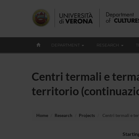
DEPARTMENT
RESEARCH
T
Centri termali e term
territorio (continuaz
Home
Research
Projects
Centri termali e te
Startin