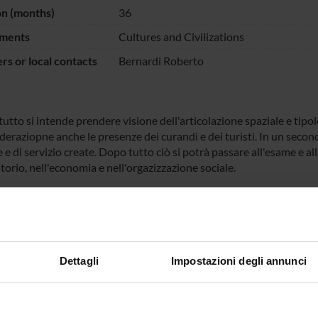
on (months)
36
ments
Cultures and Civilizations
s or local contacts
Bernardi Roberto
utto si intende prendere visione dell'articolazione spaziale e tipolo
ideraziopne anche le presenze dei curandi e dei turisti. In un sec
e e di servizio create. Dopo tutto ciò si potrà passare all'esame e 
itorio, nell'economia e nell'orgazizzazione sociale.
NSORS:
Funds:
assigned and managed by the de
Dettagli
Impostazioni degli annunci
ECT PARTICIPANTS