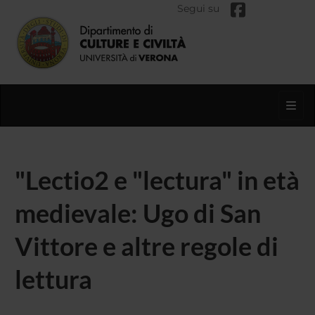
Segui su
Toggl
"Lectio2 e "lectura" in età
medievale: Ugo di San
Vittore e altre regole di
lettura