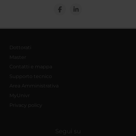
Dottorati
Master
Contatti e mappa
Supporto tecnico
Area Amministrativa
MyUnivr
Privacy policy
Segui su