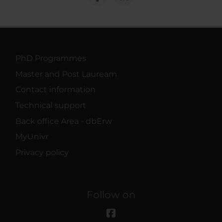
PhD Programmes
Master and Post Lauream
Contact information
Technical support
Back office Area - dbErw
MyUnivr
Privacy policy
Follow on