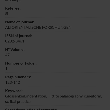
Referee:
Sì
Name of journal:
ALTORIENTALISCHE FORSCHUNGEN
ISSN of journal:
0232-8461
N° Volume:
47
Number or Folder:
1
Page numbers:
123-142
Keyword:
Glossenkeil, indentation, Hittite palaeography, cuneiform,
scribal practice
Short description of contents: