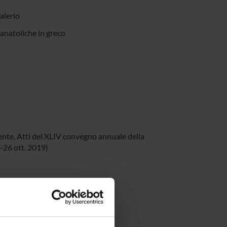
Valerio
 anatoliche in greco
dente, Atti del XLIV convegno annuale della
4-26 ott. 2019)
 Language Contact