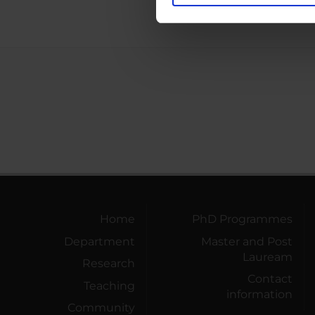
<<bac
nostro traffico. Condividiamo 
di analisi dei dati web, pubbl
che hanno raccolto dal tuo uti
Home
PhD Programmes
Department
Master and Post
Lauream
Research
Contact
Teaching
information
Community