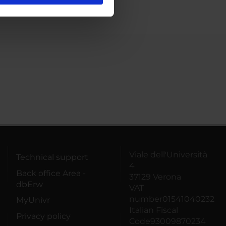
ostri partner che si occupano
azioni che hai fornito loro o
Viale dell'Università
Technical support
4
Back office Area -
37129 Verona
dbErw
VAT
number01541040232
MyUnivr
Italian Fiscal
Privacy policy
Code93009870234