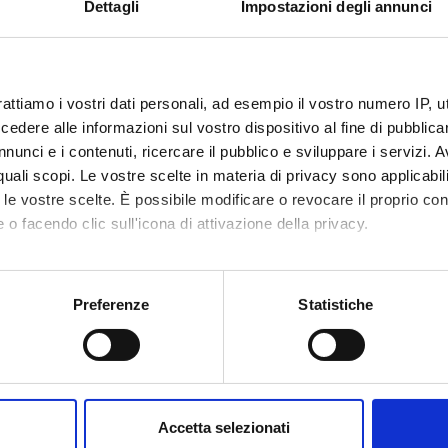
Dettagli
Impostazioni degli annunci
escription of
Critical assesment of crucial cases of po
s:
 ID:
122246
IRIS:
11562/1048260
rattiamo i vostri dati personali, ad esempio il vostro numero IP, 
dere alle informazioni sul vostro dispositivo al fine di pubblica
dified:
May 3, 2025
nunci e i contenuti, ricercare il pubblico e sviluppare i servizi. A
raphic citation:
Rizza, Alfredo
;
Merlin, Stella
; Pisaniello, 
r quali scopi. Le vostre scelte in materia di privacy sono applicabi
anatoliche in greco
Linguistica e filologi
to le vostre scelte. È possibile modificare o revocare il proprio 
annuale della Società Italiana di Glottolo
 o facendo clic sull'icona di attivazione della privacy.
,
pp. 287-296
mo anche:
ta la scheda completa presente nel
repository istituzional
oni sulla tua posizione geografica, con un'approssimazione di qu
Preferenze
Statistiche
spositivo, scansionandolo attivamente alla ricerca di caratteristich
D PROJECTS
DEPARTMENT
aborati i tuoi dati personali e imposta le tue preferenze nella
s
consenso in qualsiasi momento dalla Dichiarazione sui cookie.
atolistica (linea di ricerca)
Department Cultur
Accetta selezionati
nalizzare contenuti ed annunci, per fornire funzionalità dei socia