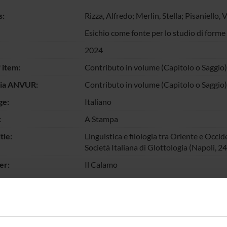
s:
Rizza, Alfredo
;
Merlin, Stella
; Pisaniello, 
Esichio come fonte per lo studio di forme
2024
 item:
Contributo in volume (Capitolo o Saggio)
gia ANVUR:
Contributo in volume (Capitolo o Saggio)
ge:
Italiano
:
A Stampa
tle:
Linguistica e filologia tra Oriente e Occi
Società Italiana di Glottologia (Napoli, 2
er:
Il Calamo
9788898640966
umbers:
287-296
d:
Hesychius of Alexandria, Lydian, Greek,