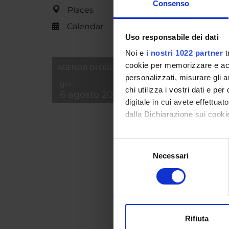
Consenso
Short d
Places
content
Calendar
Product
Uso responsabile dei dati
Handle 
Noi e
i nostri 1022 partner
t
cookie per memorizzare e acce
Last Mo
AGENDA DI OGGI
personalizzati, misurare gli an
gio
Bibliog
chi utilizza i vostri dati e pe
6 agosto 2026
digitale in cui avete effettua
dalla Dichiarazione sui cookie
Con il tuo consenso, vorrem
Consul
Selezione
raccogliere informazi
Necessari
del
Identificare il tuo di
consenso
RELATE
digitali).
TITLE
Approfondisci come vengono el
modificare o ritirare il tuo 
Egeo-an
Rifiuta
Utilizziamo i cookie per perso