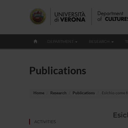
DEPARTMENT
RESEARCH
T
Publications
Home
Research
Publications
Esichio come fo
Esic
ACTIVITIES