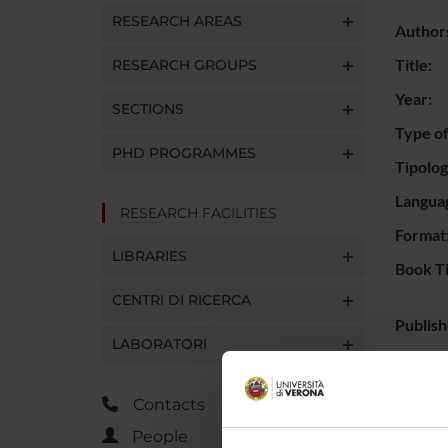
RESEARCH AREAS
Author
Title:
RESEARCH GROUPS
Year:
SECTIONS
Type of
PHD PROGRAMMES
Tipolo
Langua
RESEARCH FACILITIES
Format
LIBRARIES
Book Ti
CENTRI DI RICERCA
Publish
LABORATORI
ISBN:
Page n
Contacts
Keywor
People