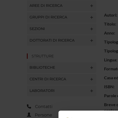
AREE DI RICERCA
Autori:
GRUPPI DI RICERCA
Titolo:
SEZIONI
Anno:
DOTTORATI DI RICERCA
Tipolog
Tipolo
STRUTTURE
Lingua:
BIBLIOTECHE
Format
Casa ed
CENTRI DI RICERCA
ISBN:
LABORATORI
Parole 
Breve d
Contatti
contenu
Persone