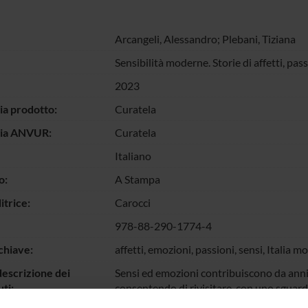
Arcangeli, Alessandro
; Plebani, Tiziana
Sensibilità moderne. Storie di affetti, pass
2023
ia prodotto:
Curatela
gia ANVUR:
Curatela
Italiano
o:
A Stampa
itrice:
Carocci
978-88-290-1774-4
chiave:
affetti, emozioni, passioni, sensi, Italia 
escrizione dei
Sensi ed emozioni contribuiscono da anni a
ti:
consentendo di rivisitare, con uno sguardo
vita di donne e uomini del passato; un un