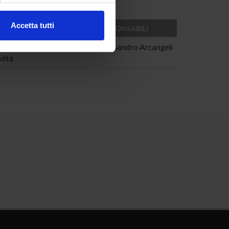
Accetta tutti
PARTIMENTO
RESPONSABILI
l media e per analizzare il
partimento Culture e
Alessandro Arcangeli
ostri partner che si occupano
iltà
azioni che hai fornito loro o