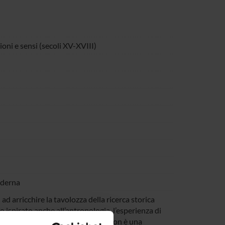
ioni e sensi (secoli XV-XVIII)
moderna
d arricchire la tavolozza della ricerca storica
 ispirato anche all’antropologia, l’esperienza di
iverso percettivo e affettivo che non è una