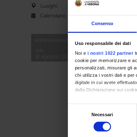
Luoghi
Calendario
Consenso
AGENDA DI OGGI
Uso responsabile dei dati
sab
Noi e
i nostri 1022 partner
t
8 agosto 2026
cookie per memorizzare e acce
personalizzati, misurare gli an
chi utilizza i vostri dati e pe
Id prod
digitale in cui avete effettua
Handle 
dalla Dichiarazione sui cookie
ultima 
Con il tuo consenso, vorrem
Citazio
Selezione
raccogliere informazi
Necessari
del
Identificare il tuo di
consenso
digitali).
Consul
Approfondisci come vengono el