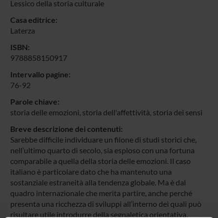
Lessico della storia culturale
Casa editrice:
Laterza
ISBN:
9788858150917
Intervallo pagine:
76-92
Parole chiave:
storia delle emozioni, storia dell'affettività, storia dei sensi
Breve descrizione dei contenuti:
Sarebbe difficile individuare un filone di studi storici che,
nell’ultimo quarto di secolo, sia esploso con una fortuna
comparabile a quella della storia delle emozioni. Il caso
italiano è particolare dato che ha mantenuto una
sostanziale estraneità alla tendenza globale. Ma è dal
quadro internazionale che merita partire, anche perché
presenta una ricchezza di sviluppi all’interno dei quali può
risultare utile introdurre della segnaletica orientativa.