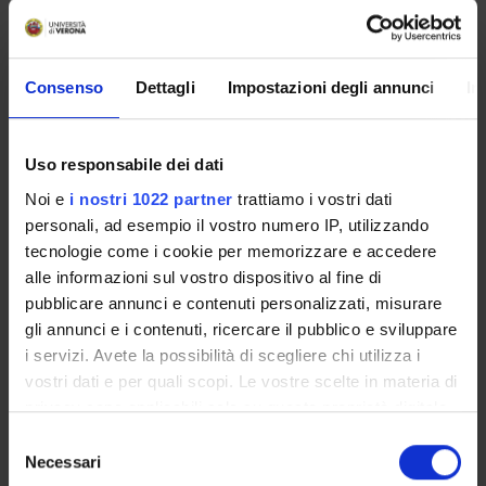
Id prodotto:
132825
Consenso
Dettagli
Impostazioni degli annunci
In
Handle IRIS:
11562/1088526
ultima modifica:
Uso responsabile dei dati
18 dicembre 2024
Noi e
i nostri 1022 partner
trattiamo i vostri dati
Citazione bibliografica:
personali, ad esempio il vostro numero IP, utilizzando
Arcangeli, Alessandro
,
Emozioni
Lessico della storia
tecnologie come i cookie per memorizzare e accedere
culturale
,
Laterza
,
2023
,
pp. 76-92
alle informazioni sul vostro dispositivo al fine di
Consulta la scheda completa presente nel
repository
pubblicare annunci e contenuti personalizzati, misurare
gli annunci e i contenuti, ricercare il pubblico e sviluppare
istituzionale della Ricerca di Ateneo
i servizi. Avete la possibilità di scegliere chi utilizza i
vostri dati e per quali scopi. Le vostre scelte in materia di
PROGETTI COLLEGATI
privacy sono applicabili solo su questa proprietà digitale
TITOLO
in cui avete effettuato le vostre scelte. È possibile
Selezione
modificare o revocare il proprio consenso in qualsiasi
Necessari
Ricerche sul sistema delle passioni nella cultura europea del
del
momento dalla Dichiarazione sui cookie o facendo clic