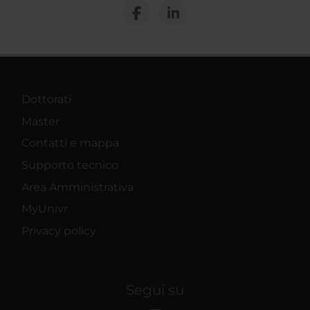
Dottorati
Master
Contatti e mappa
Supporto tecnico
Area Amministrativa
MyUnivr
Privacy policy
Segui su