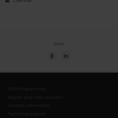
Calendar
Share
PhD Programmes
Master and Post Lauream
Contact information
Technical support