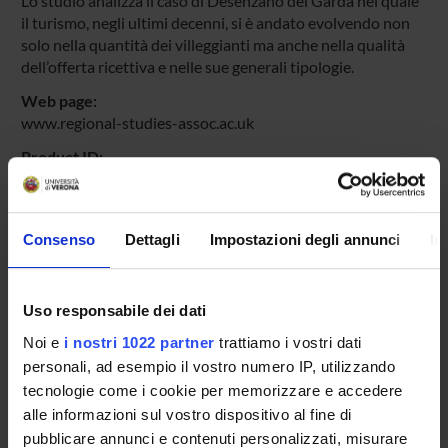
Lo studio analizza il caso di Desenzano del Garda nel quale
il turismo, negli ultimi decenni, si è andato evolvendo non
solo nella quantità dei villeggianti ma anche nella qualità
dell’offerta ricettiva e nelle sue generali tipologie.
Web page:
www.regional-studies-assoc.ac.uk
Product ID:
19975
Handle IRIS:
11562/19975
Consenso
Dettagli
Impostazioni degli annunci
In
Deposited On:
July 30, 2007
Uso responsabile dei dati
Last Modified:
Noi e
i nostri 1022 partner
trattiamo i vostri dati
November 3, 2022
personali, ad esempio il vostro numero IP, utilizzando
Bibliographic citation:
tecnologie come i cookie per memorizzare e accedere
Pappalardo, Maria
,
Realities and potentialities of the
alle informazioni sul vostro dispositivo al fine di
tourism structures and flows of Desenzano of Garda
pubblicare annunci e contenuti personalizzati, misurare
,
Proceedings of "Convegno Reinventig Regions in the