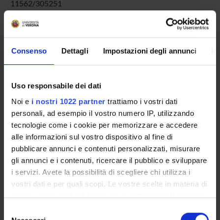
11562/305251
Deposited On:
July 30, 2007
Last Modified:
Consenso
Dettagli
Impostazioni degli annunci
In
September 19, 2022
Bibliographic citation:
Pappalardo, Maria
; P., Marazzini
,
The bonnes in the district
Uso responsabile dei dati
of Bamako, Mali
Gendered cities: identities, activities,
Noi e
i nostri 1022 partner
trattiamo i vostri dati
networks
,
edited by CORTESI G., CRISTALDI F.,
personali, ad esempio il vostro numero IP, utilizzando
DROOGLEEVER FOTUIJN
,
UGI SGI
,
2004
,
pp. 99-109
tecnologie come i cookie per memorizzare e accedere
alle informazioni sul vostro dispositivo al fine di
Consulta la scheda completa presente nel
repository
pubblicare annunci e contenuti personalizzati, misurare
istituzionale della Ricerca di Ateneo
gli annunci e i contenuti, ricercare il pubblico e sviluppare
i servizi. Avete la possibilità di scegliere chi utilizza i
RELATED PROJECTS
vostri dati e per quali scopi. Le vostre scelte in materia di
TITLE
privacy sono applicabili solo su questa proprietà digitale
in cui avete effettuato le vostre scelte. È possibile
Selezione
La gestione dell'acqua, risorsa fondamentale per i territori e 
modificare o revocare il proprio consenso in qualsiasi