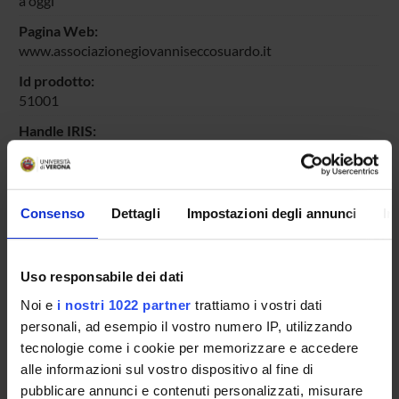
a oggi
Pagina Web:
www.associazionegiovanniseccosuardo.it
Id prodotto:
51001
Handle IRIS:
11562/333754
depositato il:
20 novembre 2012
Consenso
Dettagli
Impostazioni degli annunci
In
ultima modifica:
1 novembre 2022
Uso responsabile dei dati
Citazione bibliografica:
Artoni, Paola
; Marocchi, G.
,
I recuperati ambienti di Palazzo
Noi e
i nostri 1022 partner
trattiamo i vostri dati
Te in Mantova. Tracce per una storia dei restauri
Storia e
personali, ad esempio il vostro numero IP, utilizzando
cultura del restauro in Lombardia. Esiti di un biennio di
tecnologie come i cookie per memorizzare e accedere
lavoro in archivi storici
,
Associazione Giovanni Secco
alle informazioni sul vostro dispositivo al fine di
Suardo
,
Associazione Giovanni Secco Suardo
,
2009
pubblicare annunci e contenuti personalizzati, misurare
,
pp. 141-187