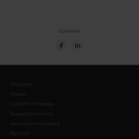
Condividi
Dottorati
Master
Contatti e mappa
Supporto tecnico
Area Amministrativa
MyUnivr