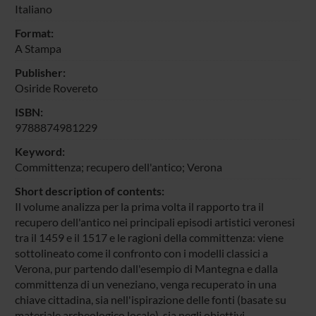
Italiano
Format:
A Stampa
Publisher:
Osiride Rovereto
ISBN:
9788874981229
Keyword:
Committenza; recupero dell'antico; Verona
Short description of contents:
Il volume analizza per la prima volta il rapporto tra il
recupero dell'antico nei principali episodi artistici veronesi
tra il 1459 e il 1517 e le ragioni della committenza: viene
sottolineato come il confronto con i modelli classici a
Verona, pur partendo dall'esempio di Mantegna e dalla
committenza di un veneziano, venga recuperato in una
chiave cittadina, sia nell'ispirazione delle fonti (basate su
materiale archeologico locale), sia negli obiettivi