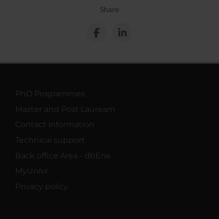
Share
PhD Programmes
Master and Post Lauream
Contact information
Technical support
Back office Area - dbErw
MyUnivr
Privacy policy