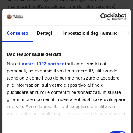
(riconosciuti nell'autocelebrazione dell'élite veronese)
Product ID:
55672
Handle IRIS:
Consenso
Dettagli
Impostazioni degli annunci
In
11562/341478
Deposited On:
Uso responsabile dei dati
July 6, 2012
Noi e
i nostri 1022 partner
trattiamo i vostri dati
Last Modified:
personali, ad esempio il vostro numero IP, utilizzando
November 1, 2022
tecnologie come i cookie per memorizzare e accedere
Bibliographic citation:
alle informazioni sul vostro dispositivo al fine di
Zamperini, Alessandra
,
Elites e committenze a Verona. Il
pubblicare annunci e contenuti personalizzati, misurare
recupero dell'antico e la lezione di Mantegna
,
(Verona e il
gli annunci e i contenuti, ricercare il pubblico e sviluppare
valore perenne dell'antico. Introduzione di Loredana
i servizi. Avete la possibilità di scegliere chi utilizza i
Olivato)
,
Osiride Rovereto
,
2010
vostri dati e per quali scopi. Le vostre scelte in materia di
privacy sono applicabili solo su questa proprietà digitale
Consulta la scheda completa presente nel
repository
in cui avete effettuato le vostre scelte. È possibile
Selezione
istituzionale della Ricerca di Ateneo