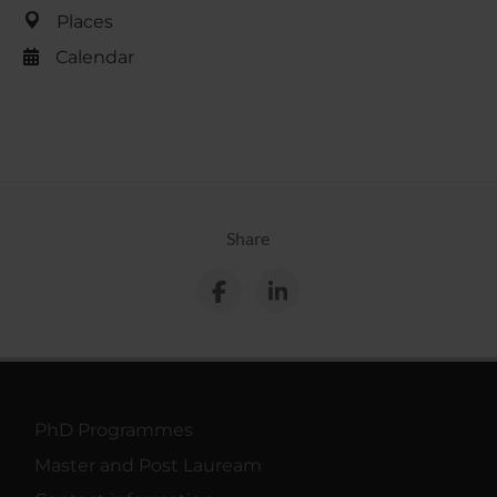
Places
Calendar
Share
PhD Programmes
Master and Post Lauream