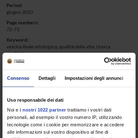
Period:
giugno 2010
Page numbers:
72-73
Keyword:
vescica ileale ortotopica; qualità della vita; ricerca
qualitativa
Product ID:
57641
Consenso
Dettagli
Impostazioni degli annunci
In
Handle IRIS:
11562/345520
Deposited On:
Uso responsabile dei dati
October 15, 2010
Noi e
i nostri 1022 partner
trattiamo i vostri dati
Last Modified:
personali, ad esempio il vostro numero IP, utilizzando
November 9, 2022
tecnologie come i cookie per memorizzare e accedere
alle informazioni sul vostro dispositivo al fine di
Bibliographic citation: