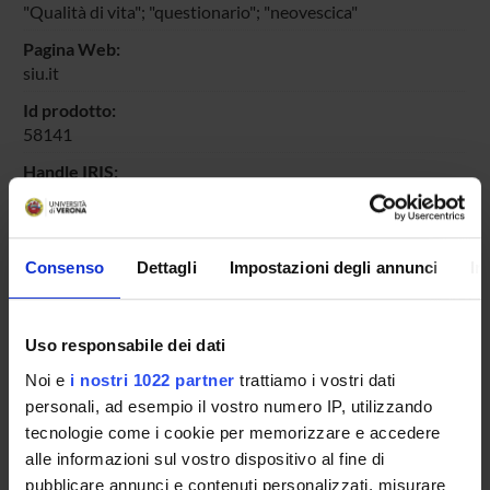
"Qualità di vita"; "questionario"; "neovescica"
Pagina Web:
siu.it
Id prodotto:
58141
Handle IRIS:
11562/346118
depositato il:
8 novembre 2010
Consenso
Dettagli
Impostazioni degli annunci
In
ultima modifica:
3 novembre 2022
Uso responsabile dei dati
Citazione bibliografica:
Lonardi, Cristina
;
Siracusano, Salvatore
; Ciciliato, S.;
Noi e
i nostri 1022 partner
trattiamo i vostri dati
Lampropoulou, N.; Visalli, F.;
Niero, Mauro
; Benedetto, G.;
personali, ad esempio il vostro numero IP, utilizzando
Curti, P.;
Cerruto, Maria Angela
,
Identificazione degli ITEMS
tecnologie come i cookie per memorizzare e accedere
nello sviluppo del questionario di valutazione della qualità
alle informazioni sul vostro dispositivo al fine di
di vita nei pazienti portatori di neovescica urinaria
pubblicare annunci e contenuti personalizzati, misurare