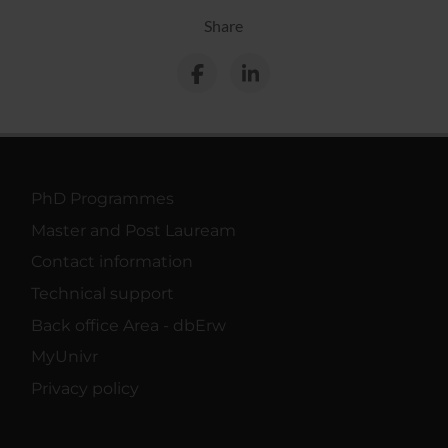
Share
PhD Programmes
Master and Post Lauream
Contact information
Technical support
Back office Area - dbErw
MyUnivr
Privacy policy