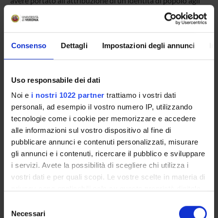
avere portato all'attribuzione di un'identità di popolo agli
abitanti della Toscana nel corso dell'alto Medioevo così
come si riscontra in una versione della cosiddetta Tavola
delle Nazioni.
Consenso
Dettagli
Impostazioni degli annunci
In
Product ID:
80034
Handle IRIS:
Uso responsabile dei dati
11562/348594
Noi e
i nostri 1022 partner
trattiamo i vostri dati
Deposited On:
personali, ad esempio il vostro numero IP, utilizzando
March 7, 2014
tecnologie come i cookie per memorizzare e accedere
Last Modified:
alle informazioni sul vostro dispositivo al fine di
November 1, 2022
pubblicare annunci e contenuti personalizzati, misurare
gli annunci e i contenuti, ricercare il pubblico e sviluppare
Bibliographic citation:
i servizi. Avete la possibilità di scegliere chi utilizza i
Stoffella, Marco
,
Tuscans as Gens? Shaping local Identities
vostri dati e per quali scopi. Le vostre scelte in materia di
and Communities in Early Medieval Tuscany
Post-Roman
privacy sono applicabili solo su questa proprietà digitale
Transitions. Christian and Barbarian Identities in the Early
Medieval West
,
Brepols
,
2013
,
pp. 271-295
in cui avete effettuato le vostre scelte. È possibile
Selezione
modificare o revocare il proprio consenso in qualsiasi
Necessari
del