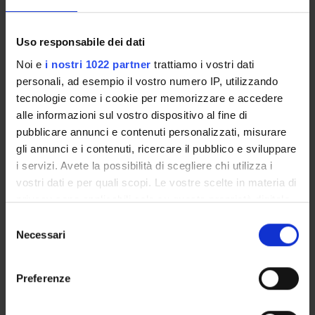
4 novembre 2022
Citazione bibliografica:
Uso responsabile dei dati
Rizza, Alfredo
,
ASSIRI E BABILONESI Storia e tesori di
Noi e
i nostri 1022 partner
trattiamo i vostri dati
un`antica civiltà
,
White Star
,
2007
personali, ad esempio il vostro numero IP, utilizzando
Consulta la scheda completa presente nel
repository
tecnologie come i cookie per memorizzare e accedere
alle informazioni sul vostro dispositivo al fine di
istituzionale della Ricerca di Ateneo
pubblicare annunci e contenuti personalizzati, misurare
gli annunci e i contenuti, ricercare il pubblico e sviluppare
PROGETTI COLLEGATI
i servizi. Avete la possibilità di scegliere chi utilizza i
TITOLO
DIPARTIMENTO
vostri dati e per quali scopi. Le vostre scelte in materia di
privacy sono applicabili solo su questa proprietà digitale
Egeo-anatolistica (linea di ricerca)
Dipartimento Culture e C
in cui avete effettuato le vostre scelte. È possibile
Selezione
modificare o revocare il proprio consenso in qualsiasi
Necessari
del
<<indietro
momento dalla Dichiarazione sui cookie o facendo clic
consenso
sull'icona di attivazione della privacy.
Preferenze
Con il tuo consenso, vorremmo anche:
ATTIVITÀ